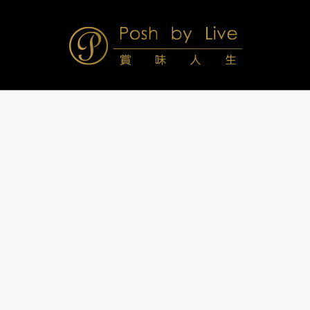
Skip
to
content
Posh
Navigation
Menu
by
Live
賞
味
人