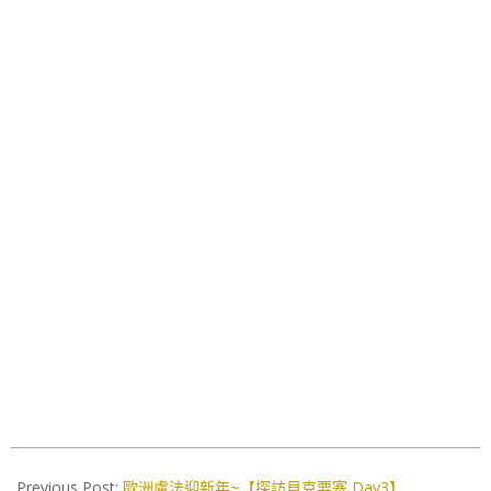
2018-
12-
Previous Post:
歐洲盧法迎新年~【探訪貝克要塞 Day3】