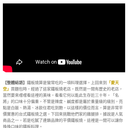
【整體結語】
鐵板燒算是蠻常吃的一項料理選擇，上回來到
「愛天
空」
買麵包時，經過了這家鐵板燒老店，既然是一間有歷史的老店，
當然要來嚐嚐看這裡的美味，看看它何以能此生存近三十年，「名
將」的口味十分偏重，不管是辣度、鹹度都是屬於重量級的級別，亮
點是白飯、熱湯、冰飲任君吃到飽，以這樣的價位而言，算是非常平
價實惠的台式鐵板燒之選，下回來挑戰他們家的雞腿排，據說是人氣
商品之一，若是吃膩了連鎖品牌的平價鐵板燒，這裡是一間可以讓你
換換口味的鐵板料理。