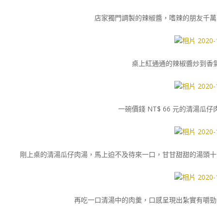
店家獨門調製的辣椒醬，嗜辣的朋友千萬
桌上紅通通的辣椒醬炒到香
一碗價錢 NT$ 66 元的清湯
剛上桌的清湯瓜仔肉湯，馬上迫不及待來一口，甘甘甜甜的湯頭十
再吃一口清湯中的肉羹，口感呈現出紮實有嚼勁