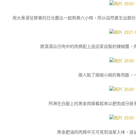
用大骨湯兌屏東的日光醬瓜一起熬煮六小時，所以自然產生出那份
將清湯瓜仔肉中的肉條配上這店家自製的辣椒醬，
兩人點了兩碗小碗的魯肉飯，一碗
所淋在白飯上的黑金肉燥看起來以肥肉成分居
黑金肥油的肉燥中又可見到油蔥入味，這