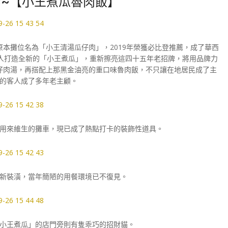
~【小王煮瓜魯肉飯】
原本攤位名為「小王清湯瓜仔肉」，2019年榮獲必比登推薦，成了華西
班人打造全新的「小王煮瓜」，重新擦亮這四十五年老招牌，將用品牌力
仔肉湯，再搭配上那黑金油亮的重口味魯肉飯，不只讓在地居民成了主
的客人成了多年老主顧。
用來維生的攤車，現已成了熱點打卡的裝飾性道具。
新裝潢，當年簡陋的用餐環境已不復見。
小王煮瓜」的店門旁則有隻乖巧的招財貓。