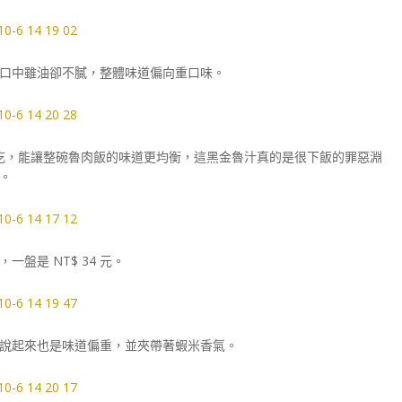
口中雖油卻不膩，整體味道偏向重口味。
吃，能讓整碗魯肉飯的味道更均衡，這黑金魯汁真的是很下飯的罪惡淵
。
盤是 NT$ 34 元。
說起來也是味道偏重，並夾帶著蝦米香氣。