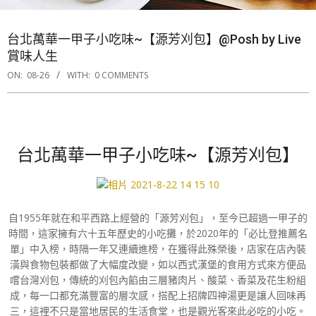
台北萬華一甲子小吃味~【源芳刈包】@Posh by Live
賞味人生
ON:
08-26
WITH:
0 COMMENTS
台北萬華一甲子小吃味~【源芳刈包】
自1955年就在和平西路上經營的「源芳刈包」，至今已超過一甲子的
時間，這家擁有六十五年歷史的小吃攤，於2020年的「必比登推薦名
單」中入榜，時隔一年又連續進榜，在獲得此殊榮後，店家在店內裝
潢與食物包裝都做了大幅度改變，如以西式漢堡的食用方式來方便品
嚐台灣刈包，傳統的刈包內餡由三層豬肉片、酸菜、香菜及花生粉組
成，每一口都充滿豐富的層次感，搭配上招牌四神湯更是讓人回味再
三，這裡不只是當地居民的生活食堂，也是觀光客來此必吃的小吃。