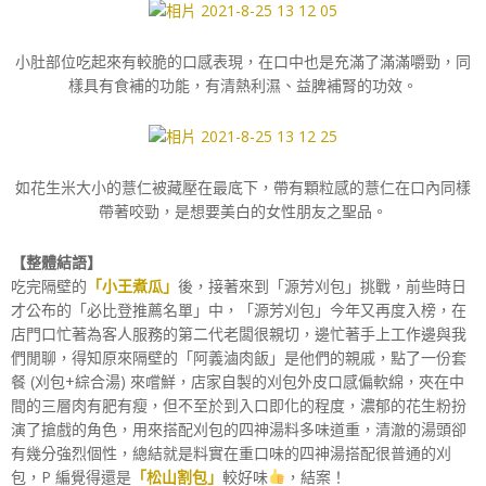
小肚部位吃起來有較脆的口感表現，在口中也是充滿了滿滿嚼勁，同
樣具有食補的功能，有清熱利濕、益脾補腎的功效。
如花生米大小的薏仁被藏壓在最底下，帶有顆粒感的薏仁在口內同樣
帶著咬勁，是想要美白的女性朋友之聖品。
【整體結語】
吃完隔壁的
「小王煮瓜」
後，接著來到「源芳刈包」挑戰，前些時日
才公布的「必比登推薦名單」中，「源芳刈包」今年又再度入榜，在
店門口忙著為客人服務的第二代老闆很親切，邊忙著手上工作邊與我
們閒聊，得知原來隔壁的「阿義滷肉飯」是他們的親戚，點了一份套
餐 (刈包+綜合湯) 來嚐鮮，店家自製的刈包外皮口感偏軟綿，夾在中
間的三層肉有肥有瘦，但不至於到入口即化的程度，濃郁的花生粉扮
演了搶戲的角色，用來搭配刈包的四神湯料多味道重，清澈的湯頭卻
有幾分強烈個性，總結就是料實在重口味的四神湯搭配很普通的刈
包，P 編覺得還是
「松山割包」
較好味
，結案！