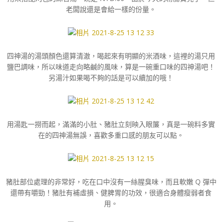
老闆說還是會給一樣的份量。
四神湯的湯頭顏色還算清澈，喝起來有明顯的米酒味，這裡的湯只用
鹽巴調味，所以味道走向略鹹的風味，算是一碗重口味的四神湯吧！
另湯汁如果喝不夠的話是可以續加的哦！
用湯匙一撈而起，滿滿的小肚、豬肚立刻映入眼簾，真是一碗料多實
在的四神湯無誤，喜歡多重口感的朋友可以點。
豬肚部位處理的非常好，吃在口中沒有一絲腥臭味，而且軟嫩 Q 彈中
還帶有嚼勁！豬肚有補虛損、健脾胃的功效，很適合身體瘦弱者食
用。