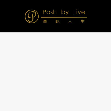
Skip
to
content
Posh
Navigation
Menu
by
Live
賞
味
人