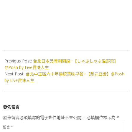
2021-
08-
Previous Post:
台北日本品牌涮涮鍋~【しゃぶしゃぶ温野菜】
26
@Posh by Live賞味人生
Next Post:
台北中正區六十年傳統美味早餐~【鼎元豆漿】@Posh
by Live賞味人生
發佈留言
發佈留言必須填寫的電子郵件地址不會公開。
必填欄位標示為
*
留言
*