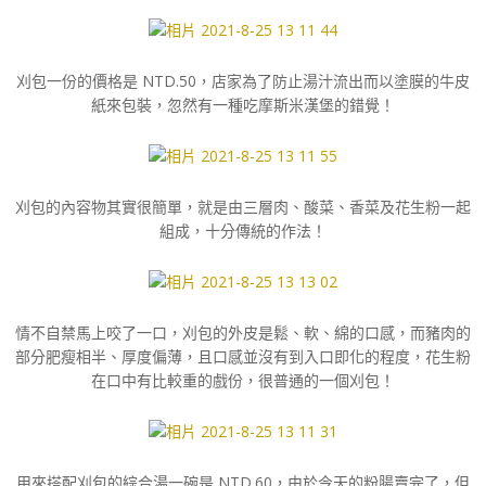
刈包一份的價格是 NTD.50，店家為了防止湯汁流出而以塗膜的牛皮
紙來包裝，忽然有一種吃摩斯米漢堡的錯覺！
刈包的內容物其實很簡單，就是由三層肉、酸菜、香菜及花生粉一起
組成，十分傳統的作法！
情不自禁馬上咬了一口，刈包的外皮是鬆、軟、綿的口感，而豬肉的
部分肥瘦相半、厚度偏薄，且口感並沒有到入口即化的程度，花生粉
在口中有比較重的戲份，很普通的一個刈包！
用來搭配刈包的綜合湯一碗是 NTD.60，由於今天的粉腸賣完了，但