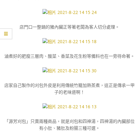
店門口一整鍋的豬內臟正等著老闆為客人切分處理。
滷煮好的肥瘦三層肉、酸菜、香菜及花生粉等備料也在一旁待命著。
店家自己製作的刈包外皮是利用傳統竹籠加熱蒸煮，這正是傳承一甲
子的老味道啊！
「源芳刈包」只賣兩種商品，就是刈包和四神湯，四神湯的內臟部位
有小肚、豬肚及粉腸三種可選。