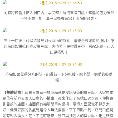
同時將辣醬汁擠入洞口內，享受辣上癮的冒險口感，辣醬的威力果然
不容小覷，加上臭豆腐後會有錦上添花的效果。
咬下一口後，可以清楚見到豆腐內的氣孔，這也是會爆漿的原因，吃
起來脆如餅乾的脆皮臭豆腐，夾帶著一股微微豆香，搭配泡菜一起入
口更精彩！
吃完如果覺得好吃的話，記得敲一下好吃鐘，給老闆一個愛的鼓勵
哦！
【整體結語】
這裏只專賣一樣商品就是皮脆酥香的臭豆腐，店家原本
是位在前方公園入口處的小攤車，後來作出了名號口碑之後，便搬遷
到目前的店面，店面僅有幾張簡單的桌椅，環境方面感覺不算是太
好，但臭豆腐的香氣總是令人無法自拔，下午四點一到，店門口便開
始有客人湧入，在下午之時能來上幾口臭到迷人的臭豆腐，也是非常