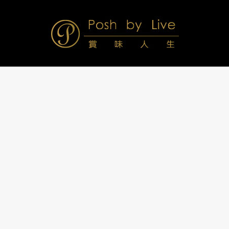
Skip
to
content
Posh
Navigation
Menu
by
Live
賞
味
人