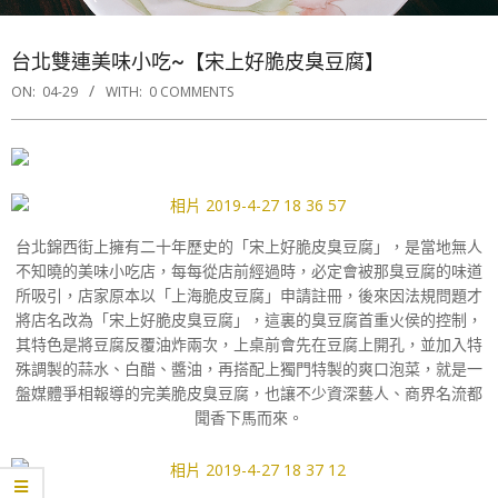
台北雙連美味小吃~【宋上好脆皮臭豆腐】
ON:
04-29
WITH:
0 COMMENTS
台北錦西街上擁有二十年歷史的「宋上好脆皮臭豆腐」，是當地無人
不知曉的美味小吃店，每每從店前經過時，必定會被那臭豆腐的味道
所吸引，店家原本以「上海脆皮豆腐」申請註冊，後來因法規問題才
將店名改為「宋上好脆皮臭豆腐」，這裏的臭豆腐首重火侯的控制，
其特色是將豆腐反覆油炸兩次，上桌前會先在豆腐上開孔，並加入特
殊調製的蒜水、白醋、醬油，再搭配上獨門特製的爽口泡菜，就是一
盤媒體爭相報導的完美脆皮臭豆腐，也讓不少資深藝人、商界名流都
聞香下馬而來。