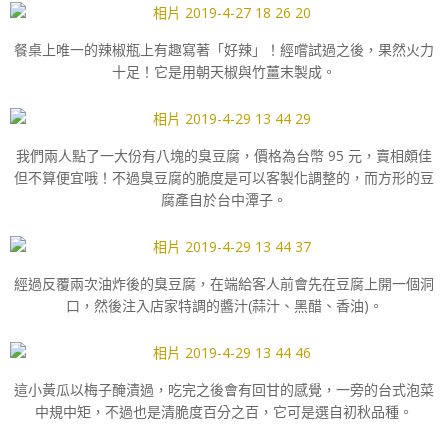
餐桌上唯一的辣椒瓶上有趣寫著「好辣」！經嚐試過之後，果然火力
十足！它是用朝天椒與竹薑末製成。
我們兩人點了一大份有八塊的臭豆腐，價格為台幣 95 元，賣相頗佳
但不算便宜哦！不過臭豆腐的脆度是可以客製化調整的，而方形的豆
腐產自於台中潭子。
經過反覆兩次油炸後的臭豆腐，在端給客人前會先在豆腐上開一個洞
口，然後注入店家特調的醬汁(蒜汁、黑醋、香油)。
這小黃瓜以梅子醃漬過，吃完之後會有回甘的感覺，一旁的台式泡菜
中規中矩，不過也是清脆度百分之百，它可是選自初秋品種。