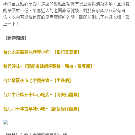
棒的台式點心享受，這裏的餐點品項僅有臭豆腐與泡菜兩項，且消費
的單價並不低，平易近人的老闆非常健談，對於自家產品非常有自
信，吃完若覺得這裏的臭豆腐好吃的話，離開前別忘了在好吃鐘上敲
上一下！
【延伸閱讀】
台北永吉路美味巷弄小吃~【彭記臭豆腐】
巷弄好味~【黃記麻辣蚵仔麵線、鴨血、臭豆腐】
台北寧夏夜市老字號美食~【里長伯】
台北中正區五十年小吃店~【同安街麵線】
台北四十年古早味小吃~【顏記蚵仔麵線】