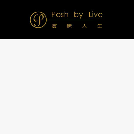
Skip
to
content
Posh
Navigation
Menu
by
Live
賞
味
人