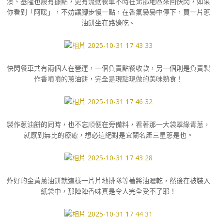
澳、基隆也設有據點，更有流動餐車不時在北部地區來回快閃，如果
你看到「阿暖」，不妨讓腳步慢一點，在香氣裊裊中停下，買一片蔥
油餅坐在路邊吃。
快閃餐車共有兩個人在營運，一個負責點餐收款，另一個則是負責製
作香噴噴的蔥油餅，完全是現點現做的美味熟食！
製作蔥油餅的同時，也不忘順便在旁備料，看著那一大袋翠綠青蔥，
就感到無比的療癒，想必這絕對是宜蘭名產三星蔥是也。
炸好的金黃蔥油餅就這樣一片片地排隊等著將油瀝乾，然後在被裝入
紙袋中，那陣陣香味真是令人完全受不了耶！