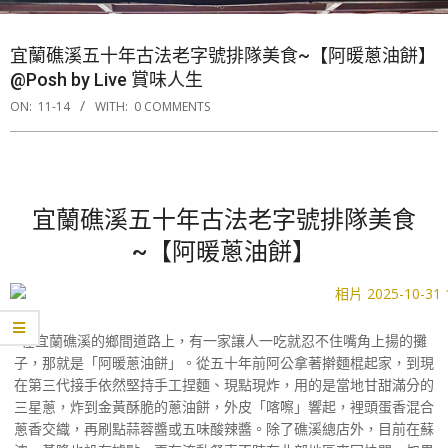
宜蘭礁溪五十年古法老字號排隊美食~【阿暖蔥油餅】
@Posh by Live 賞味人生
ON:
11-14
WITH:
0 COMMENTS
宜蘭礁溪五十年古法老字號排隊美食
~【阿暖蔥油餅】
在宜蘭礁溪的鄉間道路上，有一家讓人一吃就忍不住嘴角上揚的攤
子，那就是「阿暖蔥油餅」。從五十年前阿公拿著擀麵棍起家，到現
在第三代接手依然堅持手工捏麵、現點現炸，用的是當地甘甜滿分的
三星蔥，炸到金黃酥脆的蔥油餅，外皮「喀嚓」響起，裡頭蛋香混合
蔥香交織，再刷點蒜蓉醬或五味酸辣醬。除了礁溪總店外，目前在蘇