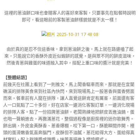
這裡的蔥油餅口味也會隨客人的喜好來客製，只要事先在點餐時說明
即可，看這眼前的客製蔥油餅樣貌就是不太一樣！
由於真的是忍不住這香味，拿到蔥油餅之後，馬上就在路邊嗑了起
來，只能說它的香酥外皮近似蝦餅的感覺，是與眾不同的餅皮滋味，
然後青蔥與雞蛋的味道融入其中，搭配上重口味的醬汁就是完美！
【整體結語】
前幾天在社團上看到了一則推文，馬上聞香驅車而來，那就是在宜蘭
礁溪的排隊美食來到社區內快閃，來到現場馬上一股蔥香與蛋香劈面
而來。餐車前有人龍在排隊，讓人直覺這餅肯定有厲害，前面還有客
人一口氣點了二十多份，好在店家一邊消化客製訂單，一邊消化現場
的排隊人客。點了一份招牌蔥油餅，老闆熟練地把餅皮丟進油鍋，蛋
也啪一聲躺進去，再撒滿蔥花，整個過程像是廚房裡的迷你歌舞秀。
餅出鍋，外皮金黃酥香、蔥香爆棚，咬下第一口，酥脆瞬間炸開，裡
頭的蛋滑嫩香氣直奔腦門，皮酥但不油膩，蔥花給得大方、蛋給得真
材實料，配上甜辣醬或辣醬，味蕾直接進入燃燒模式。