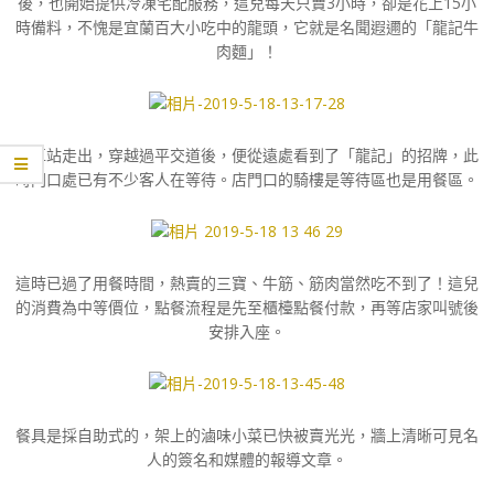
後，也開始提供冷凍宅配服務，這兒每天只賣3小時，卻是花上15小
時備料，不愧是宜蘭百大小吃中的龍頭，它就是名聞遐邇的「龍記牛
肉麵」！
從車站走出，穿越過平交道後，便從遠處看到了「龍記」的招牌，此
時門口處已有不少客人在等待。店門口的騎樓是等待區也是用餐區。
這時已過了用餐時間，熱賣的三寶、牛筋、筋肉當然吃不到了！這兒
的消費為中等價位，點餐流程是先至櫃檯點餐付款，再等店家叫號後
安排入座。
餐具是採自助式的，架上的滷味小菜已快被賣光光，牆上清晰可見名
人的簽名和媒體的報導文章。