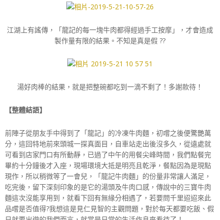
江湖上有謠傳，「龍記的每一塊牛肉都得經過手工按摩」，才會造成
製作量有限的結果。不知是真是假 ??
湯好肉棒的結果，就是把整碗都吃到一滴不剩了！多謝款待！
【整體結語】
前陣子從朋友手中得到了「龍記」的冷凍牛肉麵，初嚐之後便驚艷萬
分，這回特地前來頭城一探真面目，自車站走出後沒多久，從遠處就
可看到店家門口有所動靜，已過了中午的用餐尖峰時間，我們點餐完
畢約十分鐘後才入座，現場環境大抵是明亮且乾淨，餐點因為是現點
現作，所以稍微等了一會兒，「龍記牛肉麵」的份量非常讓人滿足，
吃完後，留下深刻印象的是它的湯頭及牛肉口感，傳說中的三寶牛肉
麵這次沒能享用到，就看下回有無緣分相遇了，若要問千里迢迢來此
品嚐是否值得?我想這是見仁見智的主觀問題，對於每天都要吃飯、假
日就要出遊的我們而言，就當是日常的生活作息來看待了！