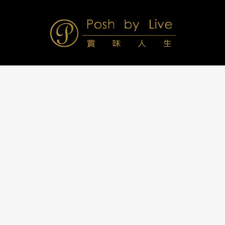
Skip
to
content
Posh
Navigation
Menu
by
Live
賞
味
人