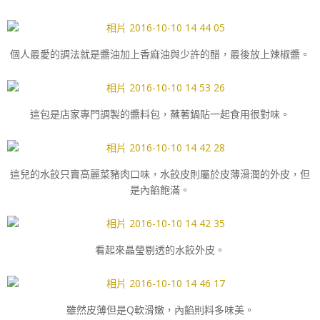
個人最愛的調法就是醬油加上香麻油與少許的醋，最後放上辣椒醬。
這包是店家專門調製的醬料包，蘸著鍋貼一起食用很對味。
這兒的水餃只賣高麗菜豬肉口味，水餃皮則屬於皮薄滑潤的外皮，但
是內餡飽滿。
看起來晶瑩剔透的水餃外皮。
雖然皮薄但是Q軟滑嫩，內餡則料多味美。