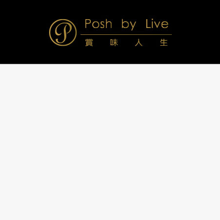
Skip
to
content
Posh
Navigation
Menu
by
Live
賞
味
人