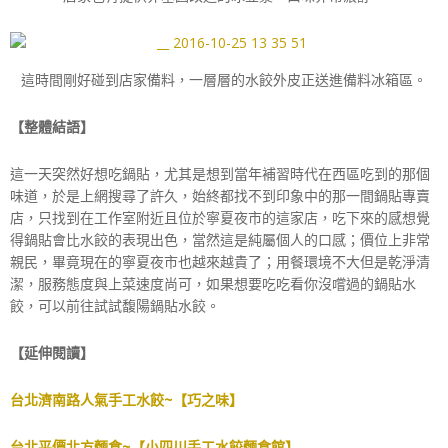
這時間剛好碰到店家備料，一層層的水餃外皮正送進備料冰箱區。
【整體結語】
這一天突然好想吃鍋貼，尤其是想到當年補習時代在西區吃到的那個
味道，於是上網搜尋了許久，始終都找不到印象中的那一間鍋貼專賣
店，只找到在工作室附近且位於寧夏夜市的這家店，吃下來的感想覺
得鍋貼會比水餃的表現出色，當然這是純屬個人的口感；價位上非常
親民，畢竟現在的寧夏夜市也越來越貴了；用餐環境不大但是乾淨清
潔，服務態度與上菜速度尚可，如果想要吃吃看你沒嚐過的鍋貼水
餃，可以前往試試馥陽鍋貼水餃。
【延伸閱讀】
台北濟南路人氣手工水餃~【巧之味】
台北平價北方麵食~【小四川手工水餃麵食館】