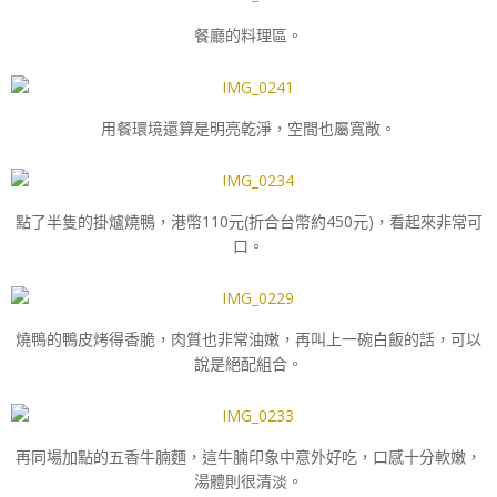
餐廳的料理區。
用餐環境還算是明亮乾淨，空間也屬寬敞。
點了半隻的掛爐燒鴨，港幣110元(折合台幣約450元)，看起來非常可
口。
燒鴨的鴨皮烤得香脆，肉質也非常油嫩，再叫上一碗白飯的話，可以
說是絕配組合。
再同場加點的五香牛腩麵，這牛腩印象中意外好吃，口感十分軟嫩，
湯體則很清淡。