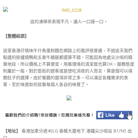
這的凍檸茶表現不凡，讓人一口接一口。
【整體結語】
這家香港仔燒味牛什魚蛋粉麵在網路上的風評很普通，不過這天我們
點選的掛爐燒鴨和五香牛腩飯都還算不錯，可能因為地處尖沙咀的精
華地段，所以價格上不算便宜，用餐環境的清潔度也算OK，服務態度
則屬於一般，對於逛街的遊客或是想吃消夜的人而言，算是個可以填
飽肚子的選擇，由於餐廳的選項非常之多，可以滿足各種需求的食
客，至於味道如何就看每個人各自的味覺了。
【地址】
香港加拿分道40LG 香檳大廈地下 港鐵尖沙咀站 B1/N5 出
口