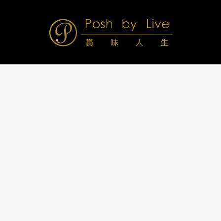
Skip
to
content
Posh
Navigation
Menu
by
Live
賞
味
人