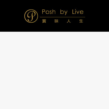
Skip
to
content
Posh
Navigation
Menu
by
Live
賞
味
人