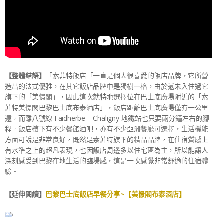
【整體結語】
「索菲特飯店「一直是個人很喜愛的飯店品牌，它所營
造出的法式優雅，在其它飯店品牌中是獨樹一格，由於還未入住過它
旗下的「美憬閣」，因此這次就特地選擇位在巴士底廣場附近的「索
菲特美憬閣巴黎巴士底布泰酒店」，飯店距離巴士底廣場僅有一公里
遠，而離八號線 Faidherbe – Chaligny 地鐵站也只要兩分鐘左右的腳
程，飯店樓下有不少餐館酒吧，亦有不少亞洲餐廳可選擇，生活機能
方面可說是非常良好，既然是索菲特旗下的精品品牌，在住宿質感上
有水準之上的超凡表現，也因飯店周邊多以住宅區為主，所以能讓人
深刻感受到巴黎在地生活的臨場感，這是一次感覺非常舒適的住宿體
驗。
【延伸閱讀】
巴黎巴士底飯店早餐分享~【美憬閣布泰酒店】