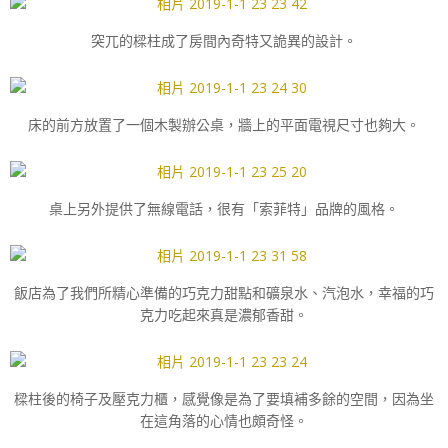
突兀的樑柱成了房間內奇特又詭異的設計。
床的前方放置了一個木製辦公桌，牆上的平面電視尺寸也夠大。
桌上另外提供了無線電話，很有「索菲特」品牌的風格。
飯店為了我們所精心準備的巧克力甜點和礦泉水、汽泡水，幸福的巧
克力吃起來真是濃郁香甜。
樑柱後的椅子及壓克力櫃，感覺像是為了要填補多餘的空間，因為坐
在這角落的心情也頗奇怪。