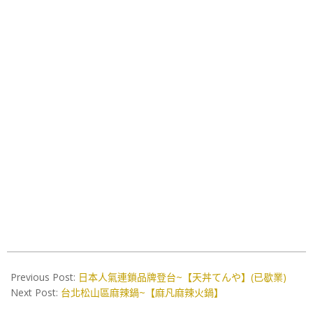
2019-
04-
Previous Post:
日本人氣連鎖品牌登台~【天丼てんや】(已歇業)
01
Next Post:
台北松山區麻辣鍋~【麻凡麻辣火鍋】