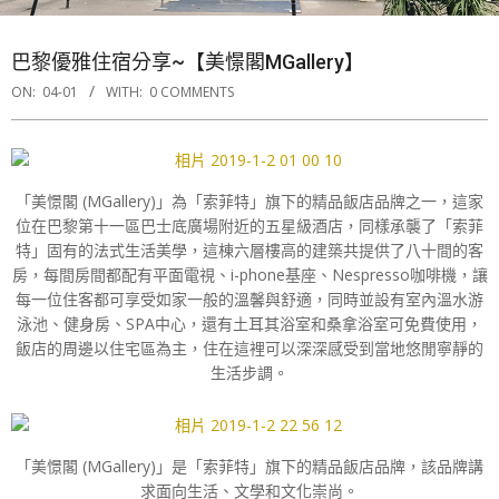
巴黎優雅住宿分享~【美憬閣MGallery】
ON:
04-01
WITH:
0 COMMENTS
「美憬閣 (MGallery)」為「索菲特」旗下的精品飯店品牌之一，這家
位在巴黎第十一區巴士底廣場附近的五星級酒店，同樣承襲了「索菲
特」固有的法式生活美學，這棟六層樓高的建築共提供了八十間的客
房，每間房間都配有平面電視、i-phone基座、Nespresso咖啡機，讓
每一位住客都可享受如家一般的溫馨與舒適，同時並設有室內溫水游
泳池、健身房、SPA中心，還有土耳其浴室和桑拿浴室可免費使用，
飯店的周邊以住宅區為主，住在這裡可以深深感受到當地悠閒寧靜的
生活步調。
「美憬閣 (MGallery)」是「索菲特」旗下的精品飯店品牌，該品牌講
求面向生活、文學和文化崇尚。