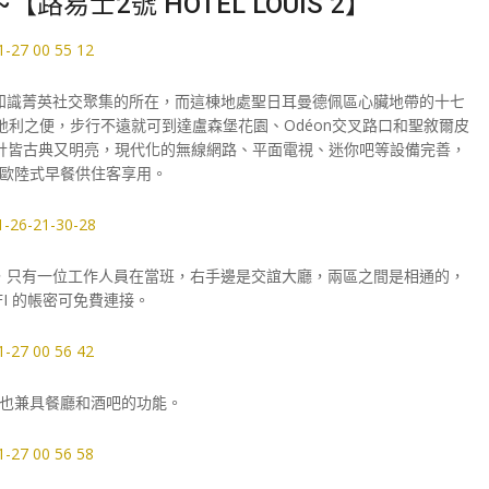
士2號 HOTEL LOUIS 2】
知識菁英社交聚集的所在，而這棟地處聖日耳曼德佩區心臟地帶的十七
店占了地利之便，步行不遠就可到達盧森堡花園、Odéon交叉路口和聖敘爾皮
計皆古典又明亮，現代化的無線網路、平面電視、迷你吧等設備完善，
歐陸式早餐供住客享用。
，只有一位工作人員在當班，右手邊是交誼大廳，兩區之間是相通的，
FI 的帳密可免費連接。
也兼具餐廳和酒吧的功能。