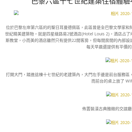
巴黎六區十七世紀建築住宿體驗~【路易
位於巴黎左岸第六區的的聖日耳曼德佩區，此區曾是全巴黎文學家和
世紀精美建築物，就是四星級路易2號酒店(Hotel Louis 2)，酒
斯教堂，小而美的酒店雖然只有提供22間客房，但每間房間的內部設
每天早晨還提供有平價的
打開大門，踏進這棟十七世紀的老建築內，大門左手邊是前台服務區
而前台的桌上放了 WI
佈置裝潢古典雅緻的交誼廳