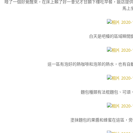
睡了一個好覺醒來，在床上賴了好一會兒才甘願下樓吃早餐，飯店提供有只要1
馬上
白天是吧檯的區域瞬間
這一區有泡好的熱咖啡和泡茶的熱水，也有自
麵包種類有法棍麵包、可頌
塗抹麵包的果醬和蜂蜜在這區，旁