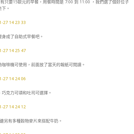
5歐元的早餐，用餐時間是 7:00 到 11:00 ，我們選了個好位子
坐下。
變身成了自助式早餐吧。
動咖啡機可使用，前面放了當天的報紙可閱讀。
、巧克力可頌和吐司可選擇。
邊另有多種穀物麥片來搭配牛奶。