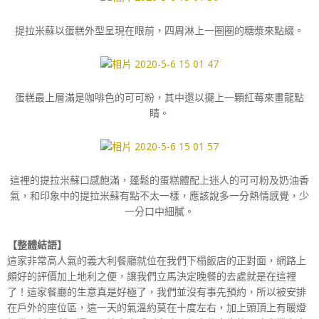
提拉米蘇以蛋糕外型呈現在眼前，四周淋上一圈圈的糖漿來點綴。
蛋糕最上層滿是咖啡色的可可粉，其中還以擺上一顆紅莓來畫龍點
睛。
這裡的提拉米蘇口感飽滿，蓬鬆的蛋糕體配上迷人的可可粉及奶油香
氣，和印象中的提拉米蘇有點不太一樣，應該說多一分熱情感覺，少
一分口中細膩。
【整體結語】
這家非常高人氣的義大利餐廳就位在我們下榻飯店的正對面，網路上
頗好的評價加上地利之便，讓我們立馬決定晚餐的去處就是在這裡
了！這家餐廳的生意真是好極了，我們並沒有事先預約，所以被安排
在戶外的座位區，這一天的氣溫約莫在十度左右，加上頭頂上有暖燈