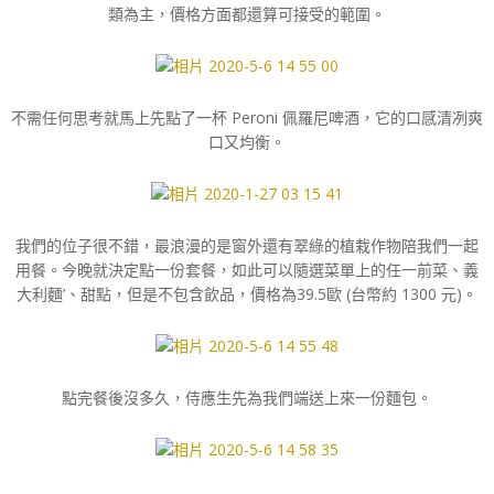
類為主，價格方面都還算可接受的範圍。
不需任何思考就馬上先點了一杯 Peroni 佩羅尼啤酒，它的口感清冽爽
口又均衡。
我們的位子很不錯，最浪漫的是窗外還有翠綠的植栽作物陪我們一起
用餐。今晚就決定點一份套餐，如此可以隨選菜單上的任一前菜、義
大利麵’、甜點，但是不包含飲品，價格為39.5歐 (台幣約 1300 元)。
點完餐後沒多久，侍應生先為我們端送上來一份麵包。