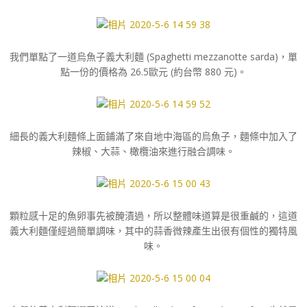
我們單點了一道烏魚子義大利麵 (Spaghetti mezzanotte sarda)，單
點一份的價格為 26.5歐元 (約台幣 880 元)。
細長的義大利麵條上面鋪滿了來自地中海區的烏魚子，麵條中加入了
辣椒、大蒜、橄欖油來進行融合調味。
顆粒感十足的魚卵事先被醃漬過，所以整體味道算是很重鹹的，這道
義大利麵僅經過簡單調味，其中的蒜香微辣產生出很有個性的獨特風
味。