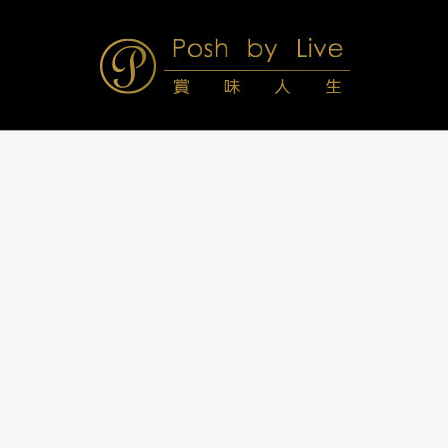
Skip
to
content
Posh
Navigation
Menu
by
Live
賞
味
人