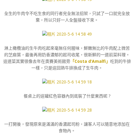
全生的牛肉令不吃生食的同行者完全無法招架，只試了一口就完全放
棄，所以只好一人全盤接收下來。
淋上橄欖油的生牛肉吃起來毫無任何腥味，鮮嫩無比的牛肉配上微苦
的芝麻葉，最後再用奶香濃郁的起司收尾，很新鮮的一道前菜料理。
這道菜其實很像去年在奧賽美術館旁
「Costa d’Amalfi」
吃到的牛排
一樣，只是這回熟牛排換成了生牛肉。
餐桌上的這罐紅色容器內到底裝了什麼東西呢 ?
一打開後，發現原來是滿滿的香濃起司粉，讓客人可以隨意地添加在
食物內。