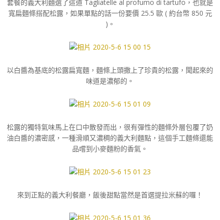
套餐的義大利麵選了這道 Tagliatelle al profumo di tartufo，也就是
寬扁麵條搭配松露，如果單點的話一份要價 25.5 歐 ( 約台幣 850 元
)。
以白醬為基底的松露扁寬麵，麵條上頭撒上了珍貴的松露，聞起來的
味道是濃郁的。
松露的獨特氣味馬上在口中散發而出，很有彈性的麵條外層包覆了奶
油白醬的濃密感，一種滑順又濃稠的義大利麵點，這個手工麵條還能
品嚐到小麥麵粉的香氣。
來到正點的義大利餐廳，飯後甜點當然是首選提拉米蘇的囉！