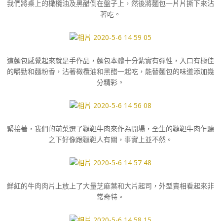
我們將桌上的橄欖油及黑醋倒在盤子上，然後將麵包一片片撕下來沾
著吃。
這麵包感覺起來就是手作品，麵包本體十分紮實有彈性，入口有極佳
的嚼勁和麵粉香，沾著橄欖油和黑醋一起吃，能替麵包的味道添加幾
分精彩。
緊接著，我們的前菜選了韃靼牛肉來作為開場，全生的韃靼牛肉乍聽
之下好像跟韃靼人有關，事實上並不然。
鮮紅的牛肉肉片上放上了大量芝麻葉和大片起司，外型賣相看起來非
常奇特。