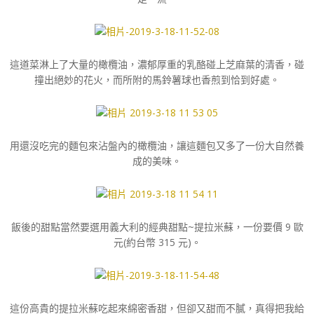
這道菜淋上了大量的橄欖油，濃郁厚重的乳酪碰上芝麻葉的清香，碰
撞出絕妙的花火，而所附的馬鈴薯球也香煎到恰到好處。
用還沒吃完的麵包來沾盤內的橄欖油，讓這麵包又多了一份大自然養
成的美味。
飯後的甜點當然要選用義大利的經典甜點~提拉米蘇，一份要價 9 歐
元(約台幣 315 元)。
這份高貴的提拉米蘇吃起來綿密香甜，但卻又甜而不膩，真得把我給