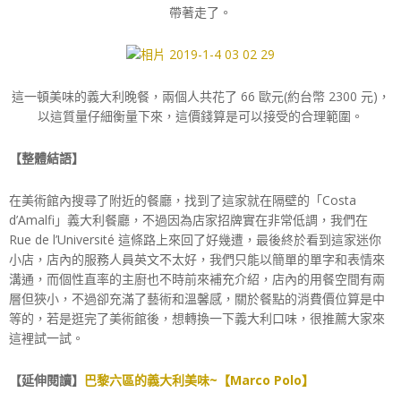
帶著走了。
這一頓美味的義大利晚餐，兩個人共花了 66 歐元(約台幣 2300 元)，
以這質量仔細衡量下來，這價錢算是可以接受的合理範圍。
【整體結語】
在美術館內搜尋了附近的餐廳，找到了這家就在隔壁的「Costa
d’Amalfi」義大利餐廳，不過因為店家招牌實在非常低調，我們在
Rue de l’Université 這條路上來回了好幾遭，最後終於看到這家迷你
小店，店內的服務人員英文不太好，我們只能以簡單的單字和表情來
溝通，而個性直率的主廚也不時前來補充介紹，店內的用餐空間有兩
層但狹小，不過卻充滿了藝術和溫馨感，關於餐點的消費價位算是中
等的，若是逛完了美術館後，想轉換一下義大利口味，很推薦大家來
這裡試一試。
【延伸閱讀】
巴黎六區的義大利美味~【Marco Polo】