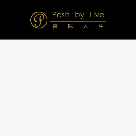
Skip
to
content
Posh
Navigation
Menu
by
Live
賞
味
人