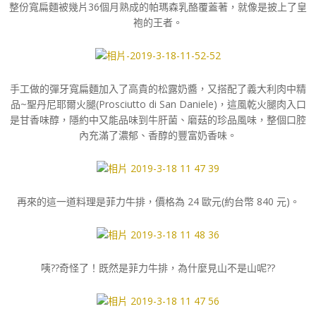
整份寬扁麵被幾片36個月熟成的帕瑪森乳酪覆蓋著，就像是披上了皇
袍的王者。
手工做的彈牙寬扁麵加入了高貴的松露奶醬，又搭配了義大利肉中精
品~聖丹尼耶爾火腿(Prosciutto di San Daniele)，這風乾火腿肉入口
是甘香味醇，隱約中又能品味到牛肝菌、磨菇的珍品風味，整個口腔
內充滿了濃郁、香醇的豐富奶香味。
再來的這一道料理是菲力牛排，價格為 24 歐元(約台幣 840 元)。
咦??奇怪了！既然是菲力牛排，為什麼見山不是山呢??