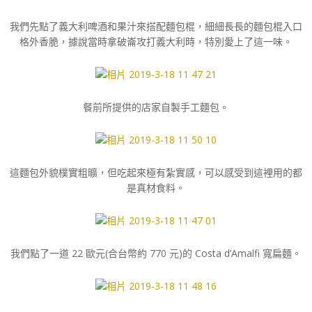
我們先點了義大利啤酒和果汁來搭配麵包棍，細細長長的麵包棍入口
格外香脆，據說當時拿破崙攻打義大利時，特別愛上了這一味。
餐前所提供的店家自製手工麵包。
這麵包外貌樸實粗曠，但吃起來極有紮實感，可以感受到這裡用的都
是真材食料。
我們點了一道 22 歐元(合台幣約 770 元)的 Costa d’Amalfi 寬扁麵。