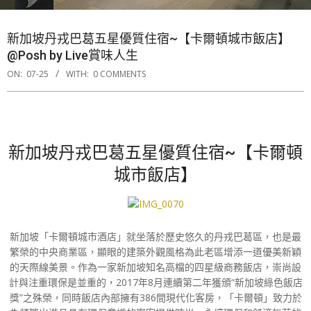
新加坡丹戎巴葛五星優質住宿~【卡爾頓城市飯店】
@Posh by Live賞味人生
ON:
07-25
WITH:
0 COMMENTS
新加坡丹戎巴葛五星優質住宿~【卡爾頓
城市飯店】
新加坡「卡爾頓城市酒店」就坐落於歷史悠久的丹戎巴葛區，也是最
繁榮的中央商業區，顯眼的建築外觀風格為此老區增添一道優美新穎
的天際線美景。作為一家新加坡知名高檔的四星級商務飯店，崇尚設
計與注重環保是並重的，2017年8月連續第二年獲頒“新加坡綠色飯店
獎”之殊榮，同時飯店內部擁有386間現代化客房，「卡爾頓」致力於