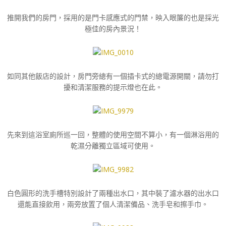
推開我們的房門，採用的是門卡感應式的門禁，映入眼簾的也是採光
極佳的房內景況！
如同其他飯店的設計，房門旁總有一個插卡式的總電源開關，請勿打
擾和清潔服務的提示燈也在此。
先來到這浴室廁所巡一回，整體的使用空間不算小，有一個淋浴用的
乾濕分離獨立區域可使用。
白色圓形的洗手槽特別設計了兩種出水口，其中裝了濾水器的出水口
還能直接飲用，兩旁放置了個人清潔備品、洗手皂和擦手巾。