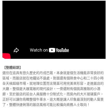
【整體結語】
選住在這具有悠久歷史的丹戎巴葛，本身就是個生活機能非常良好的
區域，而飯店就在地鐵站不遠處，對面還有個熟食中心和二十四小時
全天候超級市場，就地理位置而言簡直可用完美來形容，走進飯店的
大廳，整個是大器寬敞的現代設計，一旁還附有個挑高雅致的小酒
廊，至於飯店的前台人員服務十分制式化，而房內的大片玻璃窗戶，
正好可以讓你鳥瞰整個牛車水，這大概是讓人印象最深刻的動人窗景
了，整體快速俐落的飯店風格可能比較偏向商務人士取向！