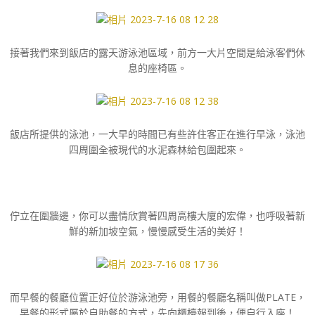
接著我們來到飯店的露天游泳池區域，前方一大片空間是給泳客們休
息的座椅區。
飯店所提供的泳池，一大早的時間已有些許住客正在進行早泳，泳池
四周圍全被現代的水泥森林給包圍起來。
佇立在圍牆邊，你可以盡情欣賞著四周高樓大廈的宏偉，也呼吸著新
鮮的新加坡空氣，慢慢感受生活的美好！
而早餐的餐廳位置正好位於游泳池旁，用餐的餐廳名稱叫做PLATE，
早餐的形式屬於自助餐的方式，先向櫃檯報到後，便自行入座！