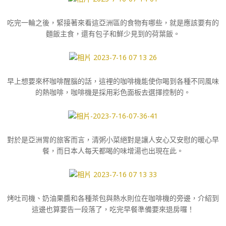
吃完一輪之後，緊接著來看這亞洲區的食物有哪些，就是應該要有的
麵飯主食，還有包子和鮮少見到的荷葉飯。
早上想要來杯咖啡醒腦的話，這裡的咖啡機能使你喝到各種不同風味
的熱咖啡，咖啡機是採用彩色面板去選擇控制的。
對於是亞洲胃的旅客而言，清粥小菜絕對是讓人安心又安慰的暖心早
餐，而日本人每天都喝的味增湯也出現在此。
烤吐司機、奶油果醬和各種茶包與熱水則位在咖啡機的旁邊，介紹到
這邊也算要告一段落了，吃完早餐準備要來退房囉！