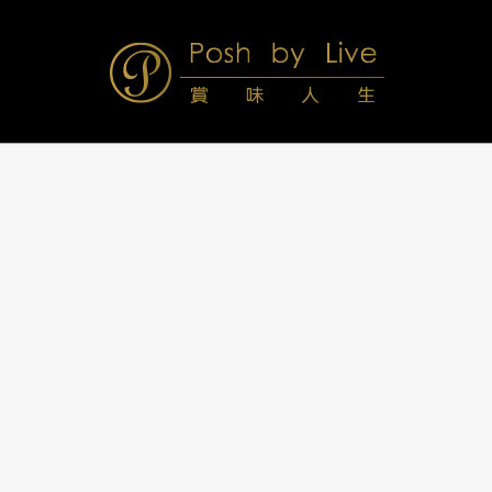
Skip
to
content
Posh
Navigation
Menu
by
Live
賞
味
人