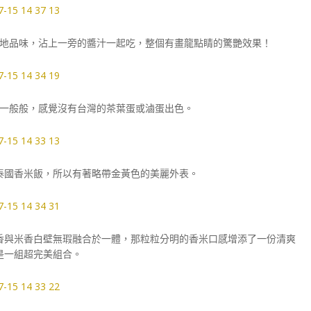
地品味，沾上一旁的醬汁一起吃，整個有畫龍點睛的驚艷效果！
一般般，感覺沒有台灣的茶葉蛋或滷蛋出色。
泰國香米飯，所以有著略帶金黃色的美麗外表。
香與米香白壁無瑕融合於一體，那粒粒分明的香米口感增添了一份清爽
是一組超完美組合。