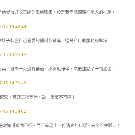
是他覺得好吃正統的海南雞飯，於是我們就聽聽在地人的推薦。
拿碟子裝盛自己喜愛的醬料及餐具，這兒乃自助服務的區域。
香菜，雞肉一旁還有蕃茄、小黃瓜作伴，然後加點了一顆滷蛋。
椒醬，薑蓉三種醬汁，缺一萬萬不可啊！
真是軟嫩滑順到不行，而且呈現出一份清爽的口感，完全不會膩口！