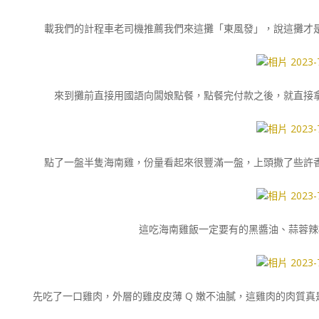
載我們的計程車老司機推薦我們來這攤「東風發」，說這攤才
來到攤前直接用國語向闆娘點餐，點餐完付款之後，就直接
點了一盤半隻海南雞，份量看起來很豐滿一盤，上頭撒了些許
這吃海南雞飯一定要有的黑醬油、蒜蓉辣
先吃了一口雞肉，外層的雞皮皮薄 Q 嫩不油膩，這雞肉的肉質