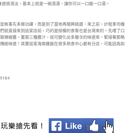
味道很清淡，基本上就是一碗清湯，讓你可以一口飯一口湯。
並無事先多做功課，而是到了當地再隨興挑選，來之前，計程車司機
們就直接來到這家店前，巧的是搭檯的食客也是台灣來的。先嚐了口
蓉辣椒醬，薑蓉三種醬汁，就可變化出多層次的味道來，緊接著那略
傳統味道！其實這家海南雞飯在很多熟食中心都有分店，可能因為如
69184