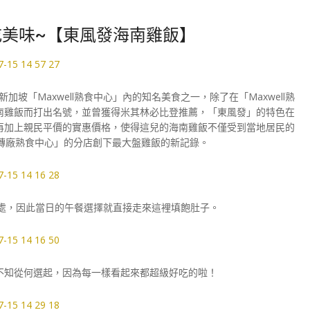
美味~【東風發海南雞飯】
Rice）是新加坡「Maxwell熟食中心」內的知名美食之一，除了在「Maxwell熟
南雞飯而打出名號，並曾獲得米其林必比登推薦，「東風發」的特色在
再加上親民平價的實惠價格，使得這兒的海南雞飯不僅受到當地居民的
C磚廠熟食中心」的分店創下最大盤雞飯的新記錄。
不遠處，因此當日的午餐選擇就直接走來這裡填飽肚子。
不知從何選起，因為每一樣看起來都超級好吃的啦！