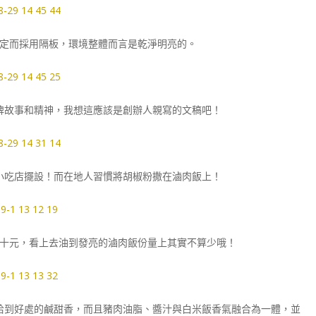
定而採用隔板，環境整體而言是乾淨明亮的。
牌故事和精神，我想這應該是創辦人親寫的文稿吧！
小吃店擺設！而在地人習慣將胡椒粉撒在滷肉飯上！
十元，看上去油到發亮的滷肉飯份量上其實不算少哦！
恰到好處的鹹甜香，而且豬肉油脂、醬汁與白米飯香氣融合為一體，並