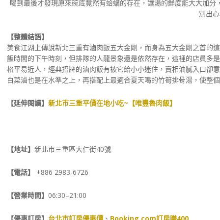
喝到最後才發現原來碗底竟然有蛤蠣的存在，讓湯的鮮度能大大加分
別出心
【整體結語】
美食江湖上傳說新北三重有滷肉飯五大金剛，而身為五大金剛之首的這
飯時間的下午時刻，但排隊的人龍景象還是依然存在，這裡的店員多是
格平易近人，經典招牌的滷肉飯有被它給小小迷住，賣相油膩入口卻意
白菜滷也是在水準之上，再搭配上最適合夏天喝的竹筍排骨湯，使整個
【延伸閱讀】
新北市三重平價在地小吃~【唯豐魯肉飯】
【地址】
新北市三重區大仁街40號
【電話】
+886 2983-6726
【營業時間】
06:30–21:00
【優惠訂房】
台北市訂房優惠價
、
Booking.com訂房賺400