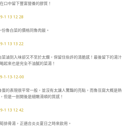
在口中留下豐富營養的膠質！
一份魯白菜的價格同魯肉飯。
白菜滷到入味卻又不至於太爛，保留住些許的清脆感！最後留下的湯汁
喝起來也是完全不油膩的菜湯！
魯蛋的表現很平常一般，並沒有太讓人驚豔的亮點，而魯豆腐大概是熱
，但是一剖開後是細嫩滑順的質感！
筍排骨湯，正適合炎炎夏日之時來飲用。