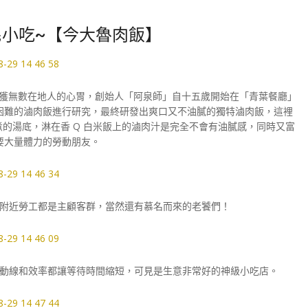
小吃~【今大魯肉飯】
能擄獲無數在地人的心胃，創始人「阿泉師」自十五歲開始在「青葉餐廳」
困難的滷肉飯進行研究，最終研發出爽口又不油膩的獨特滷肉飯，這裡
的湯底，淋在香 Q 白米飯上的滷肉汁是完全不會有油膩感，同時又富
要大量體力的勞動朋友。
附近勞工都是主顧客群，當然還有慕名而來的老饕們！
動線和效率都讓等待時間縮短，可見是生意非常好的神級小吃店。