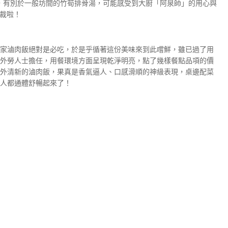
，有別於一般坊間的竹筍排骨湯，可能感受到大廚「阿泉師」的用心與
裁啦！
家滷肉飯絕對是必吃，於是乎循著這份美味來到此嚐鮮，雖已過了用
外勞人士擔任，用餐環境方面呈現乾淨明亮，點了幾樣餐點品項的價
外清新的滷肉飯，果真是香氣逼人、口感滑順的神級表現，桌邊配菜
人都通體舒暢起來了！