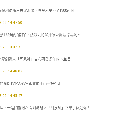
慢慢地從嘴角失守流出，真令人受不了的味道啊！
往熱鍋內”補貨”，熱滾滾的滷汁讓豆腐載浮載沉。
這也是創辦人「阿泉師」苦心研發多年的心血哩！
門熟路的客人通常都會順手舀一把帶走！
區，一進門就可以看到創辦人「阿泉師」正舉手歡迎你！