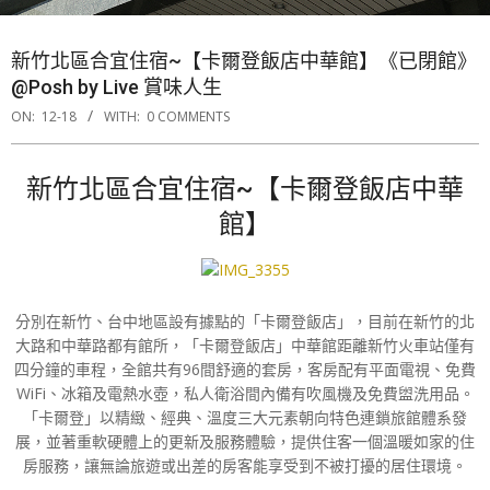
新竹北區合宜住宿~【卡爾登飯店中華館】《已閉館》
@Posh by Live 賞味人生
ON:
12-18
WITH:
0 COMMENTS
新竹北區合宜住宿~【卡爾登飯店中華
館】
分別在新竹、台中地區設有據點的「卡爾登飯店」，目前在新竹的北
大路和中華路都有館所，「卡爾登飯店」中華館距離新竹火車站僅有
四分鐘的車程，全館共有96間舒適的套房，客房配有平面電視、免費
WiFi、冰箱及電熱水壺，私人衛浴間內備有吹風機及免費盥洗用品。
「卡爾登」以精緻、經典、溫度三大元素朝向特色連鎖旅館體系發
展，並著重軟硬體上的更新及服務體驗，提供住客一個溫暖如家的住
房服務，讓無論旅遊或出差的房客能享受到不被打擾的居住環境。