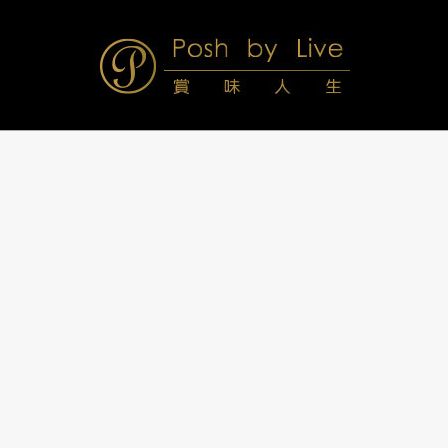
Skip
to
content
Posh
Navigation
Menu
by
Live
賞
味
人