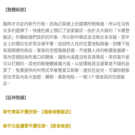
【整體結語】
臨時才決定的新竹行程，因為訂房網上的選擇所剩無幾，所以在沒有
太多的選擇下，快速在網上預訂了這家飯店，由於北大路的「卡爾登
飯店」外觀給我們良好的印象，所以對中華店並沒無太多存疑，而平
台上的價位也非常合理平實，這回所入住的位置地點稍偏，但樓下就
有兩間便利商店，客房的空間寬敞舒適，不過雙人床的軟硬度偏硬，
室內空調因為吹風口的關係，讓房內溫度沒有妥善降低，幸好窗戶是
可以打開的，其他的軟硬體維護方面，以這價格而言還算是不錯的品
質了，免費提供的中西式早餐豐富又新鮮，選住在這兒，可讓你輕鬆
前往市區內各大旅遊、購物、餐飲地點，一間 CP 值很高的住宿飯
店。
【延伸閱讀】
新竹東區平價住宿~【福泰商務飯店】
新竹北區優質平價住宿~【新舍商旅】