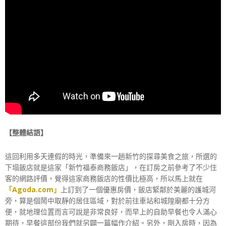
【整體結語】
這回利用多天連假的時光，準備來一趟新竹的探尋美食之旅，所選的
下塌飯店就是這家「新竹福泰商務飯店」，在訂房之前參考了不少住
客的網路評價，覺得這家商務飯店的性價比極高，所以馬上就在
「Agoda.com」
上訂到了一個優惠房價，飯店緊鄰於美麗的護城河
旁，算是個鬧中取靜的居住區域，對於前往車站和城隍廟都十分方
便，就地理位置而言可說是非常良好，而早上的自助早餐也令人滿心
期待，早餐這部份我們就另闢一篇幅作介紹。另外，剛入房時，因為