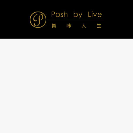
Skip
to
content
Posh
Navigation
Menu
by
Live
賞
味
人