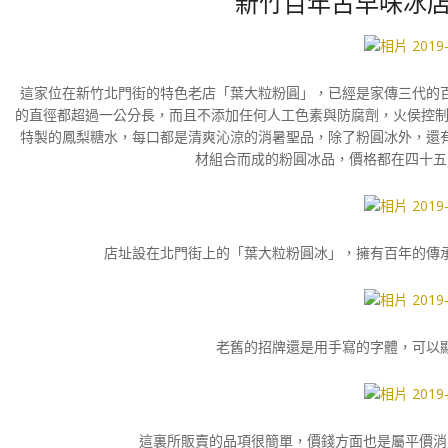
新竹百年古早味冰店
這家位在新竹北門街的特色老店「葉大粒粉圓」，已經是家傳三代的
的直徑都超過一公分長，而且不添加任何人工色素與防腐劑，火侯控制
特製的鳳梨糖水，每口都是清爽沁涼的消暑聖品，除了粉圓冰外，還
材組合而成的粉圓冰品，價格都在四十五
店址設在北門街上的「葉大粒粉圓冰」，擁有百年的傳
老舊的招牌還是用手寫的字體，可以
這裏所販賣的品項很簡單，價錢方面也是屬平價消