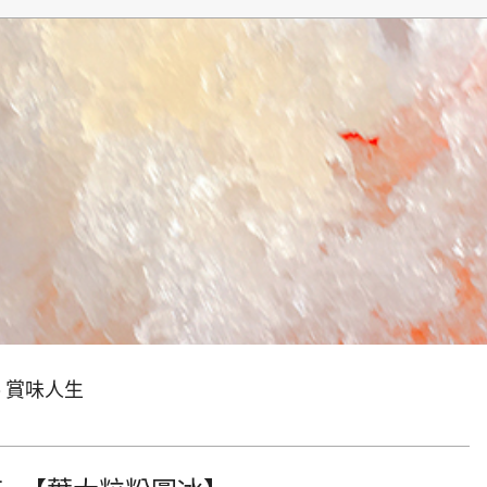
生
e 賞味人生