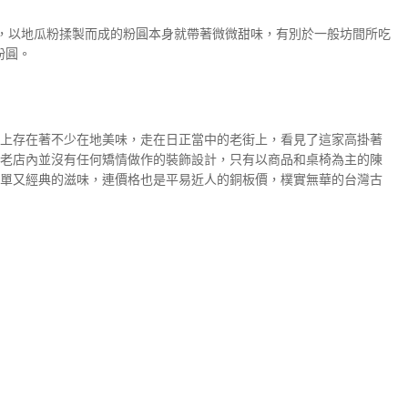
滿，以地瓜粉揉製而成的粉圓本身就帶著微微甜味，有別於一般坊間所吃
粉圓。
上存在著不少在地美味，走在日正當中的老街上，看見了這家高掛著
老店內並沒有任何矯情做作的裝飾設計，只有以商品和桌椅為主的陳
單又經典的滋味，連價格也是平易近人的銅板價，樸實無華的台灣古