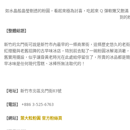
如水晶般晶瑩剔透的粉圓，看起來極為討喜，吃起來 Q 彈軟嫩又飽
到的
【整體結語】
新竹的北門街可說是新竹市內最早的一條商業街，這條歷史悠久的老街
紅燈籠與老舊招牌的古早味冰店，特別前去點了一碗粉圓冰解渴消暑，
舊實用擺設，似乎讓昏黃老時光在此處給停留住了，所賣的冰品都是簡
早冰味是任何現代雪糕、冰棒所無法取代的！
【地址】
新竹市北區北門街83號
【電話】
+886 3-525-6763
【網站】
葉大粒粉圓 官方粉絲頁