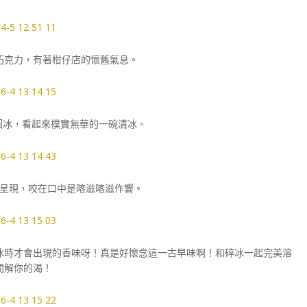
巧克力，有著柑仔店的懷舊氣息。
粉圓冰，看起來樸實無華的一碗清冰。
呈現，咬在口中是喀滋喀滋作響。
冰時才會出現的香味呀！真是好懷念這一古早味啊！和碎冰一起完美溶
間解你的渴！