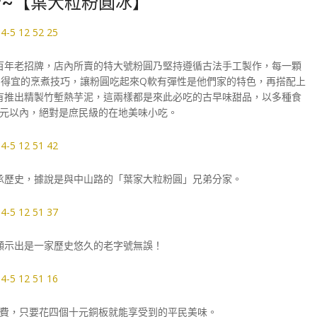
~【葉大粒粉圓冰】
百年老招牌，店內所賣的特大號粉圓乃堅持遵循古法手工製作，每一顆
得宜的烹煮技巧，讓粉圓吃起來Q軟有彈性是他們家的特色，再搭配上
有推出精製竹塹熱芋泥，這兩樣都是來此必吃的古早味甜品，以多種食
元以內，絕對是庶民級的在地美味小吃。
承歷史，據說是與中山路的「葉家大粒粉圓」兄弟分家。
顯示出是一家歷史悠久的老字號無誤！
費，只要花四個十元銅板就能享受到的平民美味。