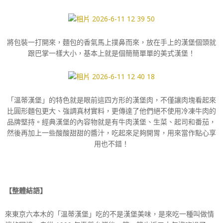
將包裝一打開來，麵包的香氣馬上撲鼻而來，放在手上的漢堡個頭就
跟巴掌一樣大小，基本上就是個簡簡單單的美式漢堡！
「溫蒂漢堡」的特色就是眼前這四方形的漢堡肉，不僅讓肉塊看起來
比圓形麵包更大、強調真材實料，更傳達了他們絕不使用冷凍牛肉的
品牌堅持。經典漢堡的內容物就是有牛肉漢堡、生菜、起司和番茄，
然後再加上一些酸酸甜甜的醬汁，吃起來足夠開胃，用來當作點心享
用也不錯！
【整體結語】
來東京六本木的「溫蒂漢堡」吃的不是漢堡美味，是來吃一種叫做情