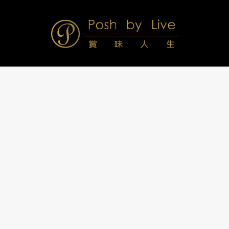
Skip
to
content
Posh
Navigation
Menu
by
Live
賞
味
人