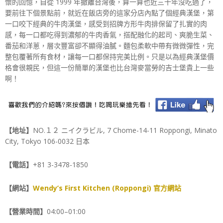
懷的回憶，自從 1999 年撤離台灣後，算一算也近三十年沒吃過了，
要前往下個景點前，就近在飯店旁的這家分店內點了個經典漢堡，第
一口咬下經典的牛肉漢堡，感受到招牌方形牛肉排保留了扎實的肉
感，每一口都吃得到濃郁的牛肉香氣，搭配融化的起司、爽脆生菜、
番茄和洋蔥，層次豐富卻不顯得油膩。麵包柔軟中帶有微微彈性，完
整包覆著所有食材，讓每一口都保持完美比例。只是以為經典漢堡價
格會很親民，但這一份簡單的漢堡也比台灣麥當勞的吉士堡貴上一些
啊！
【地址】
NO.１２ ニイクラビル, 7 Chome-14-11 Roppongi, Minato
City, Tokyo 106-0032 日本
【電話】
+81 3-3478-1850
【網站】
Wendy’s First Kitchen (Roppongi) 官方網站
【營業時間】
04:00–01:00