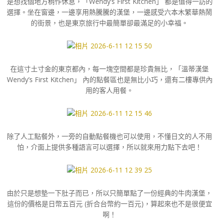
是想找個地方稍作休息，「Wendy’s First Kitchen」 都是值得一訪的
選擇。坐在窗邊，一邊享用熱騰騰的漢堡，一邊感受六本木繁華熱鬧
的街景，也是東京旅行中最簡單卻最滿足的小幸福。
在這寸土寸金的東京都內，每一塊空間都是珍貴無比，「溫蒂漢堡
Wendy’s First Kitchen」 內的點餐區也是無比小巧，還有二樓專供內
用的客人用餐。
除了人工點餐外，一旁的自動點餐機也可以使用，不懂日文的人不用
怕，介面上提供多種語言可以選擇，所以就來用力點下去吧！
由於只是想墊一下肚子而已，所以只簡單點了一份經典的牛肉漢堡，
這份的價格是日幣五百元 (折合台幣約一百元)，算起來也不是很便宜
啊！