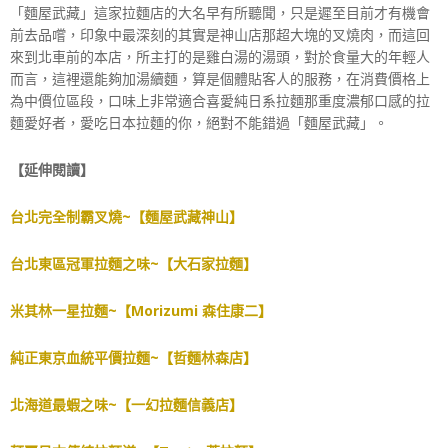
「麵屋武藏」這家拉麵店的大名早有所聽聞，只是遲至目前才有機會
前去品嚐，印象中最深刻的其實是神山店那超大塊的叉燒肉，而這回
來到北車前的本店，所主打的是雞白湯的湯頭，對於食量大的年輕人
而言，這裡還能夠加湯續麵，算是個體貼客人的服務，在消費價格上
為中價位區段，口味上非常適合喜愛純日系拉麵那重度濃郁口感的拉
麵愛好者，愛吃日本拉麵的你，絕對不能錯過「麵屋武藏」。
【延伸閱讀】
台北完全制霸叉燒~【麵屋武藏神山】
台北東區冠軍拉麵之味~【大石家拉麵】
米其林一星拉麵~【Morizumi 森住康二】
純正東京血統平價拉麵~【哲麵林森店】
北海道最蝦之味~【一幻拉麵信義店】