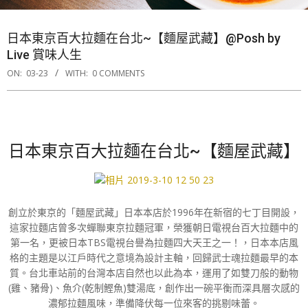
日本東京百大拉麵在台北~【麵屋武藏】@Posh by
Live 賞味人生
ON:
03-23
WITH:
0 COMMENTS
日本東京百大拉麵在台北~【麵屋武藏】
創立於東京的「麵屋武藏」日本本店於1996年在新宿的七丁目開設，
這家拉麵店曾多次蟬聯東京拉麵冠軍，榮獲朝日電視台百大拉麵中的
第一名，更被日本TBS電視台譽為拉麵四大天王之一！，日本本店風
格的主題是以江戶時代之意境為設計主軸，回歸武士魂拉麵最早的本
質。台北車站前的台灣本店自然也以此為本，運用了如雙刀般的動物
(雞、豬骨)、魚介(乾制鰹魚)雙湯底，創作出一碗平衡而深具層次感的
濃郁拉麵風味，準備降伏每一位來客的挑剔味蕾。