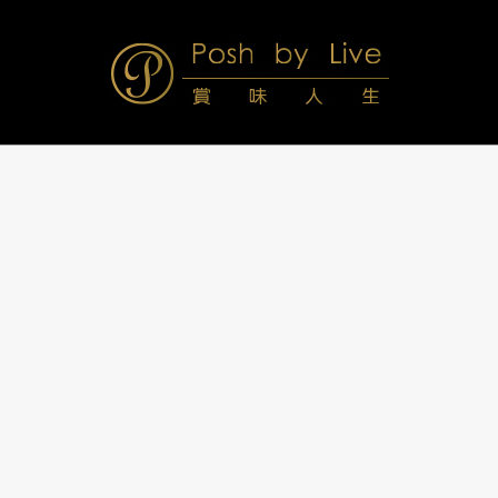
Skip
to
content
Posh
Navigation
Menu
by
Live
賞
味
人