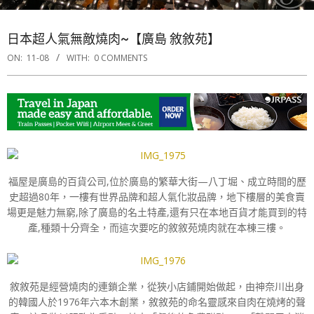
日本超人氣無敵燒肉~【廣島 敘敘苑】
ON:
11-08
WITH:
0 COMMENTS
福屋是廣島的百貨公司,位於廣島的繁華大街—八丁堀、成立時間的歷
史超過80年，一樓有世界品牌和超人氣化妝品牌，地下樓層的美食賣
場更是魅力無窮,除了廣島的名土特產,還有只在本地百貨才能買到的特
產,種類十分齊全，而這次要吃的敘敘苑燒肉就在本棟三樓。
敘敘苑是經營燒肉的連鎖企業，從狹小店鋪開始做起，由神奈川出身
的韓國人於1976年六本木創業，敘敘苑的命名靈感來自肉在燒烤的聲