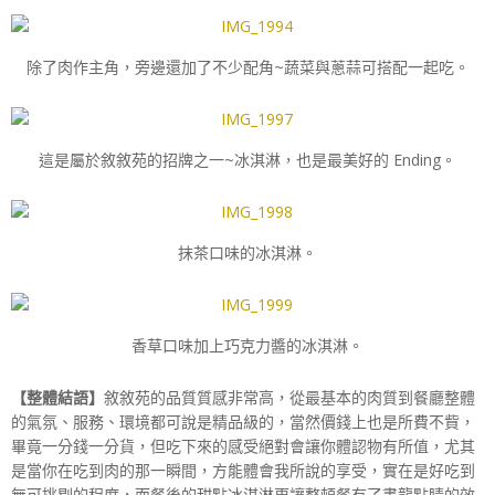
除了肉作主角，旁邊還加了不少配角~蔬菜與蔥蒜可搭配一起吃。
這是屬於敘敘苑的招牌之一~冰淇淋，也是最美好的 Ending。
抹茶口味的冰淇淋。
香草口味加上巧克力醬的冰淇淋。
【整體結語】
敘敘苑的品質質感非常高，從最基本的肉質到餐廳整體
的氣氛、服務、環境都可說是精品級的，當然價錢上也是所費不貲，
畢竟一分錢一分貨，但吃下來的感受絕對會讓你體認物有所值，尤其
是當你在吃到肉的那一瞬間，方能體會我所說的享受，實在是好吃到
無可挑剔的程度，而餐後的甜點冰淇淋更讓整頓餐有了畫龍點睛的效