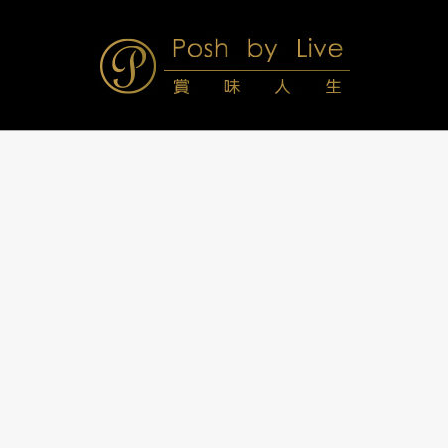
Skip
to
content
Posh
Navigation
Menu
by
Live
賞
味
人