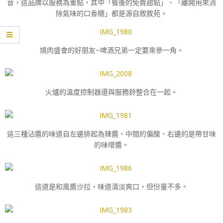
音，這品牌以服務為重點，其中「餐後的免費甜點」、「離開用來消
除氣味的口香糖」都是源自敘敘苑。
燒肉盛會的好朋友~啤酒兄弟一定要來參一角。
火爐的溫度控制器還與服務鈴整合在一起。
這三種沾醬的味道自左邊排起為辣醬、中間的偏酸、右邊的是帶甘味
的味噌醬。
這道是和風醬沙拉，味道清淡爽口，但份量不多。