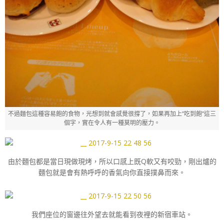
不過麵包這種容易飽的食物，光想到就會感覺很撐了，如果再加上”吃到飽”這三
個字，實在令人有一種莫明的壓力。
由於麵包都是當日現做現烤，所以口感上既Q軟又有咬勁，剛出爐的
麵包就是會有熱呼呼的香氣向你直接撲鼻而來。
我們座位的窗邊往外望去就能看到夜裡的新宿車站。