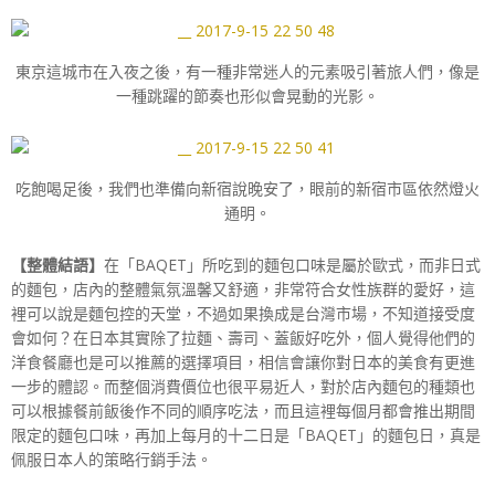
東京這城市在入夜之後，有一種非常迷人的元素吸引著旅人們，像是
一種跳躍的節奏也形似會晃動的光影。
吃飽喝足後，我們也準備向新宿說晚安了，眼前的新宿市區依然燈火
通明。
【整體結語】
在「BAQET」所吃到的麵包口味是屬於歐式，而非日式
的麵包，店內的整體氣氛溫馨又舒適，非常符合女性族群的愛好，這
裡可以說是麵包控的天堂，不過如果換成是台灣市場，不知道接受度
會如何？在日本其實除了拉麵、壽司、蓋飯好吃外，個人覺得他們的
洋食餐廳也是可以推薦的選擇項目，相信會讓你對日本的美食有更進
一步的體認。而整個消費價位也很平易近人，對於店內麵包的種類也
可以根據餐前飯後作不同的順序吃法，而且這裡每個月都會推出期間
限定的麵包口味，再加上每月的十二日是「BAQET」的麵包日，真是
佩服日本人的策略行銷手法。