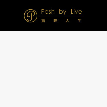
Skip
to
content
Posh
Navigation
Menu
by
Live
賞
味
人