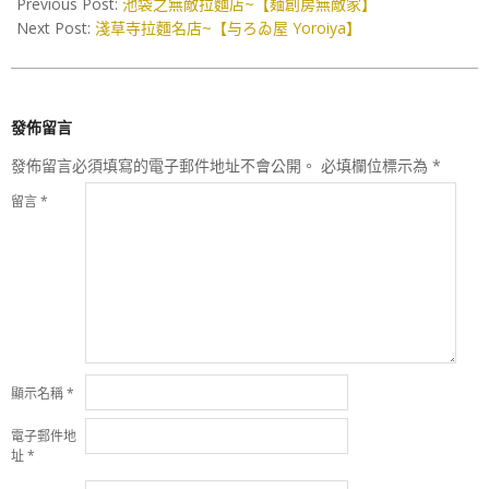
Previous Post:
池袋之無敵拉麵店~【麺創房無敵家】
21
Next Post:
淺草寺拉麵名店~【与ろゐ屋 Yoroiya】
發佈留言
發佈留言必須填寫的電子郵件地址不會公開。
必填欄位標示為
*
留言
*
顯示名稱
*
電子郵件地
址
*