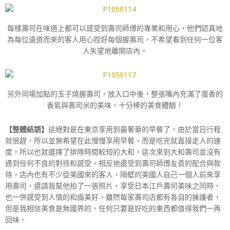
每樣壽司在味道上都可以感受到壽司師傅的專業和用心，他們認真地
為每位遠道而來的客人用心捏好每個握壽司，不希望看到任何一位客
人失望地離開店內。
另外同場加點的玉子燒握壽司，放入口中後，整張嘴內充滿了蛋香的
香氣與壽司米的美味，十分棒的美食體驗！
【整體結語】
這絕對是在東京享用到最奢華的早餐了，由於當日行程
就很趕，所以並無希望在此慢慢享用早餐，而是吃完就直接走人的速
度，所以也就選擇了排隊時間較短的大和，這次來到大和壽司並沒有
遇到任何不良的對待和感受，相反地還受到壽司師傅友善的配合與款
待，店內也有不少從美國來的客人，隔壁的美國人自己一個人前來享
用壽司，還請我幫他拍了一張照片，享受日本江戶壽司美味之同時，
也一併感受到人情的和諧美好，雖然每家壽司店都有各自的擁護者，
但是我相信美食是無國界的，任何只要是好吃的東西都值得我們一再
回味。