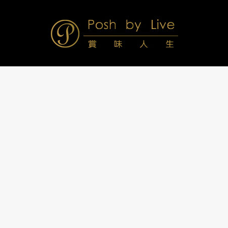
Skip
to
content
Posh
Navigation
Menu
by
Live
賞
味
人