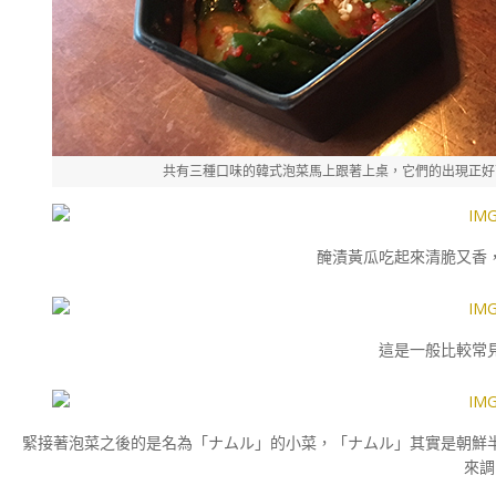
共有三種口味的韓式泡菜馬上跟著上桌，它們的出現正好
醃漬黃瓜吃起來清脆又香
這是一般比較常
緊接著泡菜之後的是名為「
ナムル」的小菜，「ナムル」其實是朝鮮
來調