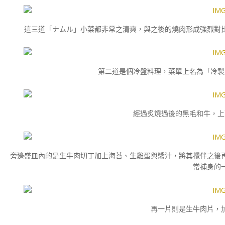
這三道
「ナムル」小菜都非常之清爽，與之後的燒肉形成強烈對
第二道是個冷盤料理，菜單上名為「
冷製
經過炙燒過後的黑毛和牛，上
旁邊盛皿內的是生牛肉切丁加上海苔、生雞蛋與醬汁，將其攪伴之後
常補身的
再一片則是生牛肉片，