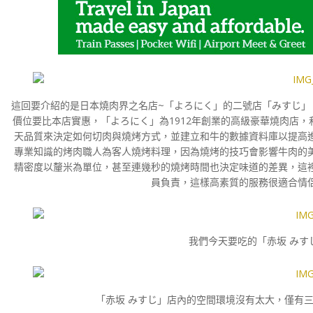
這回要介紹的是日本燒肉界之名店~「よろにく」的二號店「みすじ」
價位要比本店實惠，「よろにく」為1912年創業的高級豪華燒肉店
天品質來決定如何切肉與燒烤方式，並建立和牛的數據資料庫以提高
專業知識的烤肉職人為客人燒烤料理，因為燒烤的技巧會影響牛肉的
精密度以釐米為單位，甚至連幾秒的燒烤時間也決定味道的差異，這
員負責，這樣高素質的服務很適合情
我們今天要吃的「赤坂 みす
「赤坂 みすじ」店內的空間環境沒有太大，僅有