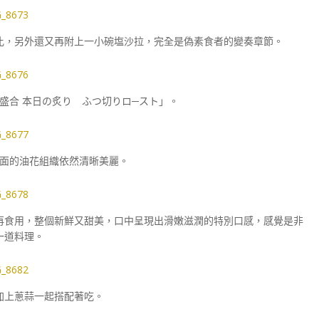
比，另外還又再附上一小碗塩沙拉，完全是偽素食者的變奏章節。
盛合 本日の炙り ふつ切りロ─スト」。
面的油花組織依然清晰美麗。
再食用，整個新鮮又甜美，口中呈現出滑嫩滋潤的特別口感，感覺是非
一道料理。
加上蔥蒜一起搭配著吃。