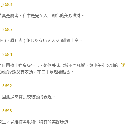
法真是厲害，和牛是完全入口即化的美妙滋味。
 )、肩胛肉 (
並じゃないミスジ
)繼續上桌。
百日圓換上這高級牛舌，整個美味果然不同凡響，與中午所吃到的
「利
紮實厚嫩又有咬勁，在口中是越嚼越香。
，因此是肉質比較結實的表現。
較生，以維持黑毛和牛特有的美好味道。