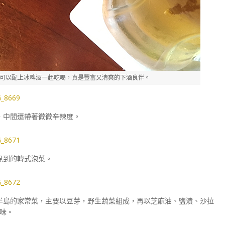
可以配上冰啤酒一起吃喝，真是豐富又清爽的下酒良伴。
，中間還帶著微微辛辣度。
見到的韓式泡菜。
半島的家常菜，主要以豆芽，野生蔬菜組成，再以芝麻油、鹽漬、沙拉
味。