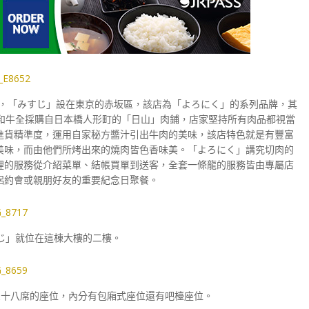
，「みすじ」設在東京的赤坂區，該店為「よろにく」的系列品牌，其
，和牛全採購自日本橋人形町的「日山」肉鋪，店家堅持所有肉品都視當
進貨精準度，運用自家秘方醬汁引出牛肉的美味，該店特色就是有豐富
美味，而由他們所烤出來的燒肉皆色香味美。「よろにく」講究切肉的
裡的服務從介紹菜單、結帳買單到送客，全套一條龍的服務皆由專屬店
侶約會或親朋好友的重要紀念日聚餐。
じ」就位在這棟大樓的二樓。
三十八席的座位，內分有包廂式座位還有吧檯座位。