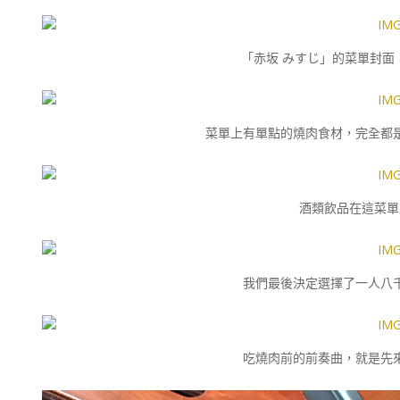
「赤坂 みすじ」的菜單封面
菜單上有單點的燒肉食材，完全都
酒類飲品在這菜單
我們最後決定選擇了一人八
吃燒肉前的前奏曲，就是先