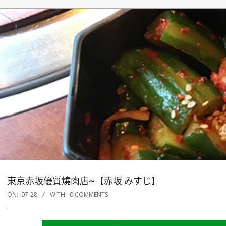
東京赤坂優質燒肉店~【赤坂 みすじ】
ON:
07-28
WITH:
0 COMMENTS