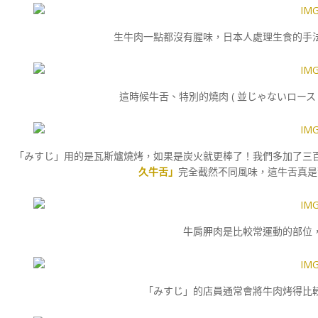
生牛肉一點都沒有腥味，日本人處理生食的手
這時候牛舌、特別的燒肉 ( 並じゃないロースト
「みすじ」用的是瓦斯爐燒烤，如果是炭火就更棒了！我們多加了三
久牛舌」
完全截然不同風味，這牛舌真是
牛肩胛肉是比較常運動的部位
「みすじ」的店員通常會將牛肉烤得比