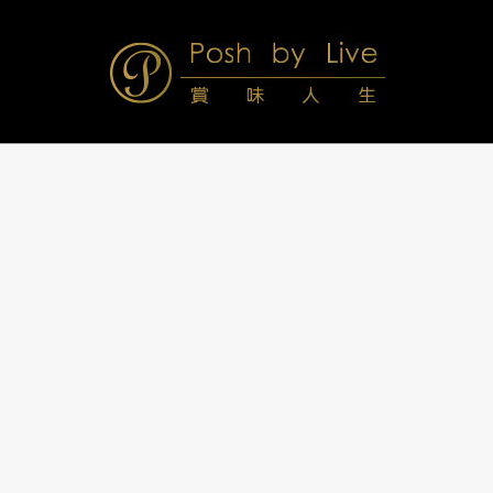
Skip
to
content
Posh
Navigation
Menu
by
Live
賞
味
人