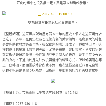
豆皮吃起來也很香氣十足，真是讓人越看越發餓。
鹽酥雞當然也是必點的重要項目。
【整體結語】
這家黑皮碳烤屋有著五十年的歷史，個人吃這家燒烤店
也吃了十多年，在民生社區也是個有名的美食招牌，黑皮最大的特色
是會先將食材炸過後再烤，搭配獨家的醬汁形成了一種獨特口味，這
裡的醬汁也屬於比較重的等級，尤其是辣度上非比尋常，黑皮的招牌
就是碳烤雞排和脆腸，他們家的豆干是個人的最愛，幾乎是每次去必
點的食材，不過由於是先油炸後再燒烤的料理方式，所以都要耐心等
上一段時間，而通常碳烤都所費不貲，這次這樣全部近四百元台幣，
這種小吃還是偶爾吃吃為妙，因為這可是很罪惡的增胖美味食物啊！
【地址】
台北市松山區民生東路五段36巷4弄12-1號
【電話】
0987-930-118