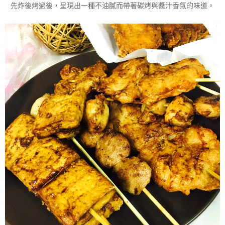
先炸後烤過後，呈現出一種不油膩而帶著碳烤與醬汁香氣的味道。