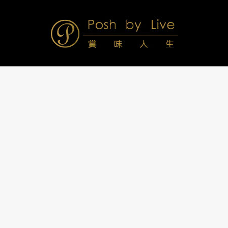
Skip
to
content
Posh
Navigation
Menu
by
Live
賞
味
人