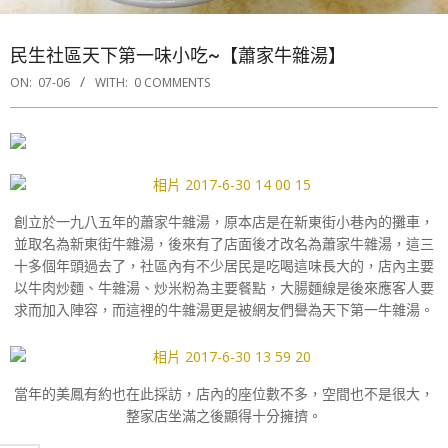
民生社區天下第一味小吃~【蕭家牛雜湯】
ON:
07-06
WITH:
0 COMMENTS
創立於一九八五年的蕭家牛雜湯，原本店是在新東街小巷內的攤車，
並取名為新東街牛雜湯，後來有了店面後才改名為蕭家牛雜湯，這三
十多個年頭過去了，社區內有不少居民是吃喝這味長大的，店內主要
以牛肉炒麵、牛雜湯、炒米粉為主要餐點，大腸麵線是後來應客人要
求而加入陣容，而這裡的牛雜湯更是被網友們譽為天下第一牛雜湯。
當年的美鳳有約也在此採訪，店內的座位數不多，空間也不是很大，
整家店坐滿之後顯得十分擁擠。