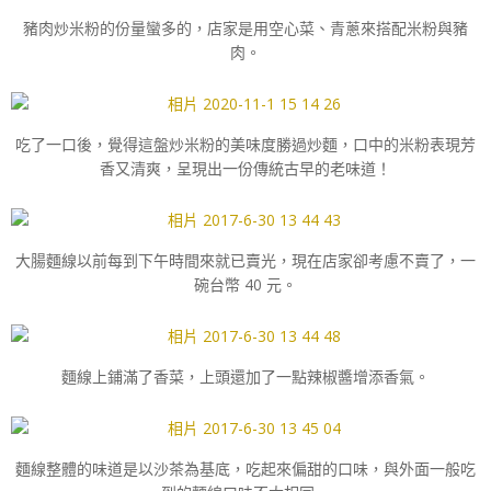
豬肉炒米粉的份量蠻多的，店家是用空心菜、青蔥來搭配米粉與豬
肉。
吃了一口後，覺得這盤炒米粉的美味度勝過炒麵，口中的米粉表現芳
香又清爽，呈現出一份傳統古早的老味道！
大腸麵線以前每到下午時間來就已賣光，現在店家卻考慮不賣了，一
碗台幣 40 元。
麵線上鋪滿了香菜，上頭還加了一點辣椒醬增添香氣。
麵線整體的味道是以沙茶為基底，吃起來偏甜的口味，與外面一般吃