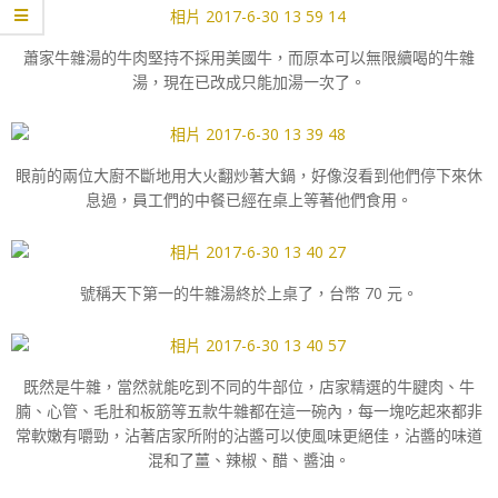
蕭家牛雜湯的牛肉堅持不採用美國牛，而原本可以無限續喝的牛雜
湯，現在已改成只能加湯一次了。
眼前的兩位大廚不斷地用大火翻炒著大鍋，好像沒看到他們停下來休
息過，員工們的中餐已經在桌上等著他們食用。
號稱天下第一的牛雜湯終於上桌了，台幣 70 元。
既然是牛雜，當然就能吃到不同的牛部位，店家精選的牛腱肉、牛
腩、心管、毛肚和板筋等五款牛雜都在這一碗內，每一塊吃起來都非
常軟嫩有嚼勁，沾著店家所附的沾醬可以使風味更絕佳，沾醬的味道
混和了薑、辣椒、醋、醬油。