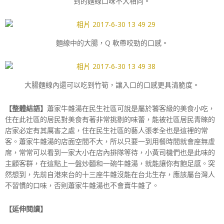
到的麵線口味不大相同。
麵線中的大腸，Q 軟帶咬勁的口感。
大腸麵線內還可以吃到竹筍，讓入口的口感更具清脆度。
【整體結語】
蕭家牛雜湯在民生社區可說是屬於饕客級的美食小吃，
住在此社區的居民對美食有著非常挑剔的味蕾，能被社區居民青睞的
店家必定有其厲害之處，住在民生社區的藝人張孝全也是這裡的常
客。蕭家牛雜湯的店面空間不大，所以只要一到用餐時間就會座無虛
席，常常可以看到一家大小在店內排隊等待，小黃司機們也是此味的
主顧客群，在這點上一盤炒麵和一碗牛雜湯，就能讓你有飽足感。突
然想到，先前自港來台的十三座牛雜沒能在台北生存，應該屬台灣人
不習慣的口味，否則蕭家牛雜湯也不會賣牛雜了。
【延伸閱讀】