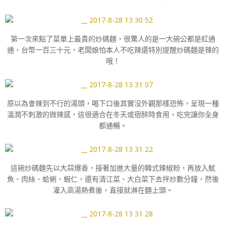
第一次來點了菜單上最貴的炒碼麵，很驚人的是一大碗公都是紅通
通，台幣一百三十元，老闆娘怕本人不吃辣還特別提醒炒碼麵是辣的
哦！
原以為會辣到不行的湯頭，喝下口後其實沒外觀那樣恐怖，呈現一種
溫潤不刺激的微辣感，這很適合在冬天或宿醉時食用，吃完讓你全身
都通暢。
這碗炒碼麵先以大蒜爆香，接著加進大量的韓式辣椒粉，再放入魷
魚、肉絲、蛤蜊、蝦仁，還有清江菜、大白菜下去拌炒數分鐘，然後
灌入高湯熱煮後，直接就淋在麵上頭。