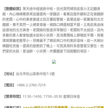
【整體結語】
某天途中經過新中街，目光突然掃到這家小王記麵食
館，內心喃喃著原來這邊還有一家麵店，看著店面外觀和正在做麵餅
的老闆，心中的美食雷達立刻又響起警報，直覺這是一家厲害的北方
麵館，果不其然一上網查尋後，網路口碑還相當不錯，立馬前來品味
這道地的北方美食，老闆娘的態度非常親切，老闆則不太說話，店內
多數的客人都會點選水餃和小米粥，其消費價格上算親民平價，用餐
環境算雖老舊窄小，但掩蓋不了眼前與口中的美好滋味，這一大碗炒
碼麵吃完後，還真的是飽到了晚上，可見其用料多麼豐富又實在，他
們家的水餃、蔥油餅、小米粥、炸醬麵是下回挑戰的項目。
【地址】
台北市松山區新中街7-2號
【電話】
+886 2-2760-7219
【營業時間】
11:30–14:00, 17:00–20:30 星期日休息
【優惠訂房】
agoda提供台北市訂房優惠價
、
Booking.com訂房賺