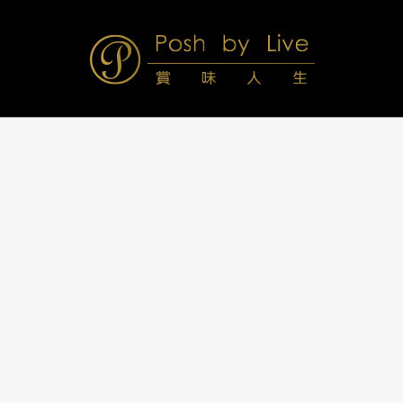
Skip
to
content
Posh
Navigation
Menu
by
Live
賞
味
人