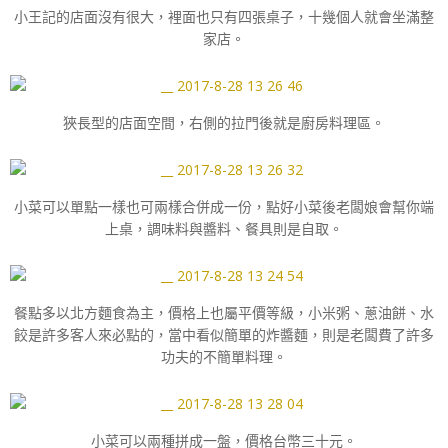
小王記的店面沒有很大，裡面也只有四張桌子，十幾個人就會坐滿整
家店。
狹長型的店面空間，右側的拉門後就是廚房料理區。
小菜可以單點一樣也可兩樣合併成一份，點好小菜後老闆娘會幫你端
上桌，調味料與醬料、餐具則是自取。
餐點多以北方麵食為主，價格上也屬平價等級，小米粥、蔥油餅、水
餃是許多客人來必點的，當中看似簡單的炸醬麵，則是老闆費了許多
功夫的不簡單料理。
小菜可以兩種拼成一盤，價格台幣三十元。