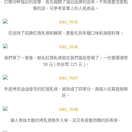
打開河畔強記的菜單，首先揭開了強記品牌的由來。不知道要怎麼點
餐的話，可參考菜單上的人氣商品。
在這除了招牌紅燒乳鴿和雞粥，更能吃到多種口味和海陸料理。
我們等了一會後，馳名紅燒乳鴿就在我們面前登場了，一份要價港幣
58 元 ( 約台幣 225 元 )。
外皮烤到油油發亮的紅燒乳鴿，被剖成了四等分，兩個人吃算是剛剛
好。
讓人食指大動的烤乳鴿格外入味，且又有皮脆肉嫩的好表現。