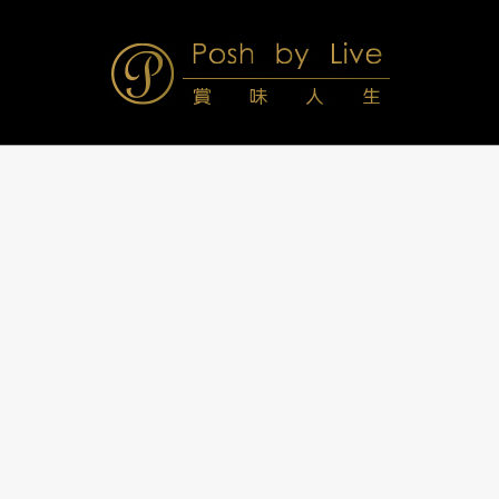
Skip
to
content
Posh
Navigation
Menu
by
Live
賞
味
人