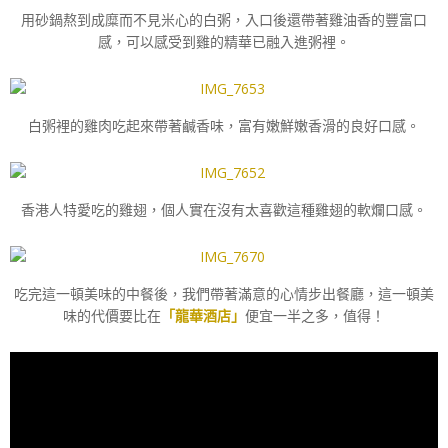
用砂鍋熬到成糜而不見米心的白粥，入口後還帶著雞油香的豐富口
感，可以感受到雞的精華已融入進粥裡。
白粥裡的雞肉吃起來帶著鹹香味，富有嫩鮮嫩香滑的良好口感。
香港人特愛吃的雞翅，個人實在沒有太喜歡這種雞翅的軟爛口感。
吃完這一頓美味的中餐後，我們帶著滿意的心情步出餐廳，這一頓美
味的代價要比在
「龍華酒店」
便宜一半之多，值得！