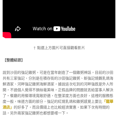
↑ 點選上方圖片可直接觀看影片
【整體結語】
說到沙田的強記雞粥，可是在當年創造了一個雞粥神話，目前的沙田
共有三家強記，分別是在積存街的沙田強記雞粥、新強記燒鵝乳鴿海
鮮酒家、河畔強記雞粥海鮮酒家，據說這次吃到的河畔強既是外人所
開，不過個人覺得不損絲毫美味，正假品牌的問題就丟給當事人解決
了。餐廳的用餐環境寬敞舒適，在整潔度方面也良好，這裡的服務態
度一般，味道方面的部分，強記的紅燒乳鴿和雞粥感覺上要比
「龍華
酒店」
的好多了，而且價錢上也比較經濟實惠，如果下次有時間的
話，另外兩家強記雞粥也都想要嚐一下。