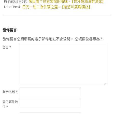
05-
Previous Post:
來自南ㄚ島索罟灣的海味~【世外桃源海鮮酒家】
07
Next Post:
日光一泊二食住宿之選~【鬼怒川廣場酒店】
發佈留言
發佈留言必須填寫的電子郵件地址不會公開。
必填欄位標示為
*
留言
*
顯示名稱
*
電子郵件地
址
*