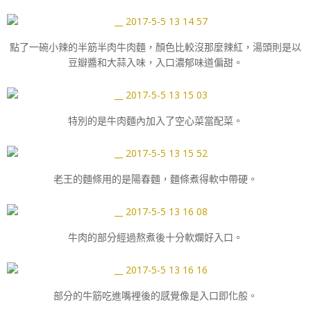
點了一碗小辣的半筋半肉牛肉麵，顏色比較沒那麼辣紅，湯頭則是以
豆瓣醬和大蒜入味，入口濃郁味道偏甜。
特別的是牛肉麵內加入了空心菜當配菜。
老王的麵條用的是陽春麵，麵條煮得軟中帶硬。
牛肉的部分經過熬煮後十分軟爛好入口。
部分的牛筋吃進嘴裡後的感覺像是入口即化般。