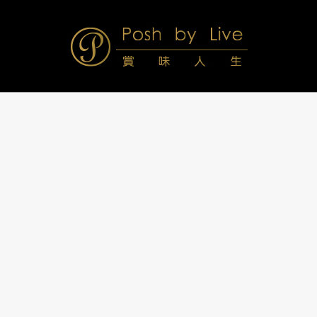
Skip
to
content
Posh
Navigation
Menu
by
Live
賞
味
人