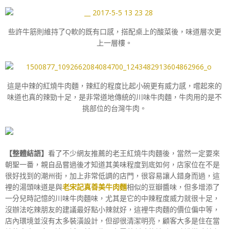
些許牛筋則維持了Q軟的既有口感，搭配桌上的酸菜後，味道層次更
上一層樓。
這是中辣的紅燒牛肉麵，辣紅的程度比起小碗更有威力感，嚐起來的
味道也真的辣勁十足，是非常道地傳統的川味牛肉麵，牛肉用的是不
挑部位的台灣牛肉。
【整體結語】
看了不少網友推薦的老王紅燒牛肉麵後，當然一定要來
朝聖一番，親自品嘗過後才知道其美味程度到底如何，店家位在不是
很好找到的潮州街，加上非常低調的店門，很容易讓人錯身而過，這
裡的湯頭味道是與
老宋記真善美牛肉麵
相似的豆瓣醬味，但多增添了
一分兒時記憶的川味牛肉麵味，尤其是它的中辣程度威力就很十足，
沒辦法吃辣朋友的建議最好點小辣就好，這裡牛肉麵的價位偏中等，
店內環境並沒有太多裝潢設計，但卻很清潔明亮，顧客大多是住在當