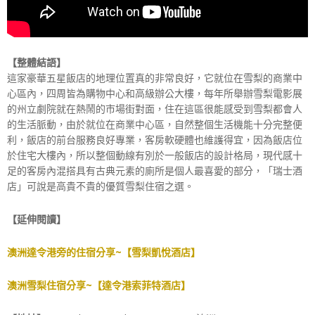
【整體結語】
這家豪華五星飯店的地理位置真的非常良好，它就位在雪梨的商業中
心區內，四周皆為購物中心和高級辦公大樓，每年所舉辦雪梨電影展
的州立劇院就在熱鬧的市場街對面，住在這區很能感受到雪梨都會人
的生活脈動，由於就位在商業中心區，自然整個生活機能十分完整便
利，飯店的前台服務良好專業，客房軟硬體也維護得宜，因為飯店位
於住宅大樓內，所以整個動線有別於一般飯店的設計格局，現代感十
足的客房內混搭具有古典元素的廁所是個人最喜愛的部分，「瑞士酒
店」可說是高貴不貴的優質雪梨住宿之選。
【延伸閱讀】
澳洲達令港旁的住宿分享~【雪梨凱悅酒店】
澳洲雪梨住宿分享~【達令港索菲特酒店】