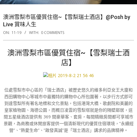
澳洲雪梨市區優質住宿~【雪梨瑞士酒店】@Posh by
Live 賞味人生
ON:
11-19
WITH:
0 COMMENTS
澳洲雪梨市區優質住宿~【雪梨瑞士酒
店】
位處雪梨市中心區的「瑞士酒店」被歷史悠久的維多利亞女王大廈和
西田購物中心等城市中最獨特的購物中心所包圍著，以步行方式即可
到達雪梨所有著名地標和文化景點，包括港灣大橋、歌劇院和美麗的
皇家植物園、海德公園，而概日凌雲的雪梨塔就是你的隔壁鄰居，這
間五星級酒店提供有 369 間豪華客、套房，每間精緻房間都可享城市
景觀，為商務或休閒旅客提供一個清新現代的優質住宿環境，”永續經
營”、”熱愛生命”、”啟發真誠”是「瑞士酒店」講求的品牌精神。