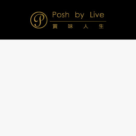
Skip
to
content
Posh
Navigation
Menu
by
Live
賞
味
人