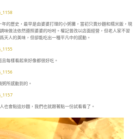
十年的歷史，最早是由婆婆打理的小粥攤，當初只賣炒麵和糯米飯，現
調味做法依然遵照婆婆的吩咐。權記曾改以店面經營，但老人家不習
爲天人的美味，但卻能吃出一種平凡中的感動。
而且每樣看起來好像都很好吃。
鍋粥所感動到的。
人也會點這炒麵，我們也就跟著點一份試看看了。