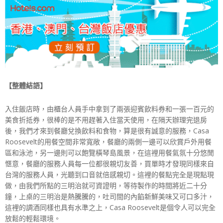
【整體結語】
入住飯店時，由櫃台人員手中拿到了兩張迎賓飲料券和一張一百元的
美食折抵券，很棒的是不用趕著入住當天使用，在隔天辦理完退房
後，我們才來到餐廳兌換飲料和食物，算是很有誠意的服務，Casa
Roosevelt的用餐空間非常寬敞，餐廳的兩側一邊可以欣賞戶外用餐
區和泳池，另一邊則可以飽覽橫琴島風景，在這裡用餐氣氛十分悠閒
愜意，餐廳的服務人員每一位都很親切友善，買單時才發現同樣來自
台灣的服務人員，光聽到口音就倍感親切。這裡的餐點完全是現點現
做，由我們所點的三明治就可資證明，等待製作的時間將近二十分
鐘，上桌的三明治是熱騰騰的，吐司間的內餡新鮮美味又可口多汁，
這裡的調酒同樣也具有水準之上，Casa Roosevelt是個令人可以完全
放鬆的輕鬆環境。