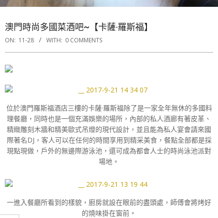
澳門時尚多國菜酒吧~【卡薩·羅斯福】
ON:
11-28
WITH:
0 COMMENTS
位於澳門羅斯福酒店三樓的卡薩·羅斯福除了是一家全年無休的多國料
理餐廳，同時也是一個充滿娛樂的場所，內部的私人酒廊有著皮革、
精緻雕刻木牆和精美歐式吊燈的現代設計，並且能為私人宴會請來國
際著名DJ，客人可以在任何的時間享用到精采美食，餐點全部都是採
現點現做，戶外的無邊際游泳池，還可成為都會人士的時尚泳池派對
場地。
一進入餐廳所看到的樣貌，廚房就設在眼前的盡頭處，師傅會將烤好
的燒味掛在窗前。