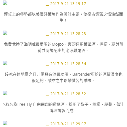
連桌上的餐墊都以美國好萊塢作為設計主題，使復古懷舊之情油然而
生！
免費兌換了海明威最愛喝的Mojito，裏頭運用萊姆酒、檸檬、糖與薄
荷共同調配出的沁涼雞尾酒。
碎冰在這酷夏之日非常具有消暑功用，Bartender所給的酒精濃度也
很足夠，酸甜之中略帶微苦的滋味。
>取名為Free Fly 自由飛翔的雞尾酒，採用了梨子、檸檬、糖漿、薑汁
啤酒調製而成。