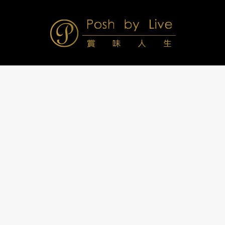
Skip
to
content
Posh
Navigation
Menu
by
Live
賞
味
人