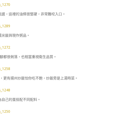
挑選，這裡的油條很堅硬，非常難咬入口。
糯米飯與現作粥品。
腳都很俐落，也相當重視衛生品質。
，更有揚州炒飯怕你吃不飽，炒飯旁是上湯時菜。
為自己的蛋搭配不同配料。