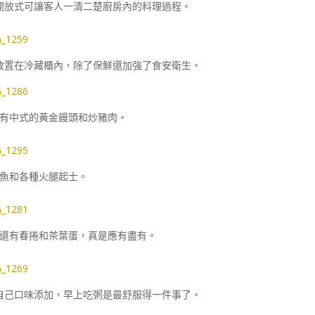
開放式可讓客人一清二楚廚房內的料理過程。
放置在冷藏櫃內，除了保鮮還加強了食安衛生。
有中式的黃金饅頭和炒豬肉。
魚和各種火腿起士。
還有春捲和茶葉蛋，真是應有盡有。
自己口味添加，早上吃粥是最舒服得一件事了。