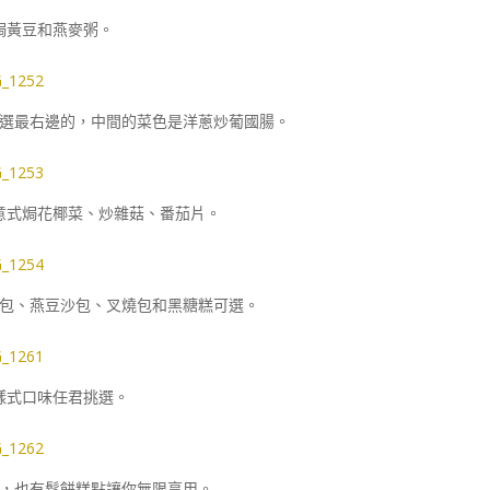
焗黃豆和燕麥粥。
選最右邊的，中間的菜色是洋蔥炒葡國腸。
意式焗花椰菜、炒雜菇、番茄片。
包、燕豆沙包、叉燒包和黑糖糕可選。
樣式口味任君挑選。
，也有鬆餅糕點讓你無限享用。