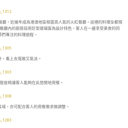
餐廳，近幾年成為港澳地區相當高人氣的火紅餐廳。這裡的料理全都現
餐廳內的廚房採用巨型玻璃窗為設計特色，客人在一邊享受美食的同
師們專注的料理過程。
計，看上去寬敞又氣派。
發座椅讓客人能夠在此悠閒地用餐。
區域，亦可配合客人的用餐需求做調整。