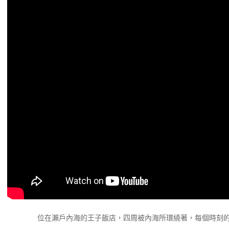
位在瀨戶內海的王子飯店，四周被內海所環繞著，每個時刻的景