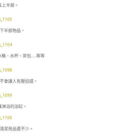
區上半部。
下半部物品。
桶、水杯、茶包…..等等
不會讓人有壓迫感。
兼淋浴的浴缸。
清潔用品還不少。