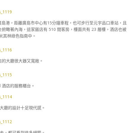
島港，距離廣島市中心有15分鐘車程，也可步行至元宇品口車站，且
著內海，這家飯店有 510 間客房，樓面共有 23 層樓，酒店也被
本米其林綠色指南中。
tel 酒店的大廳很大器又寬敞。
Hotel 酒店的服務櫃台。
el 酒店大廳的設計十足現代感。
去，都可看到許多細節。