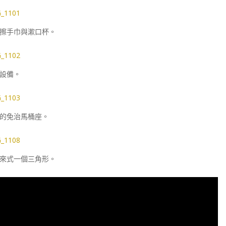
擦手巾與漱口杯。
設備。
的免治馬桶座。
來式一個三角形。