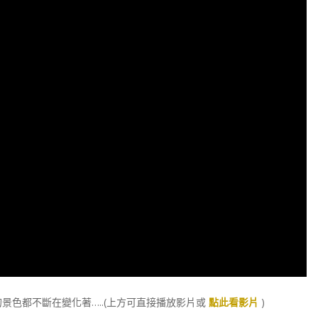
色都不斷在變化著…..(上方可直接播放影片或
點此看影片
)