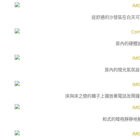
這舒適的沙發區在白天可
房內的硬體
房內的燈光氣氛設
床與床之間的櫃子上擺放著電話及鬧鐘
和式的睡袍靜靜地