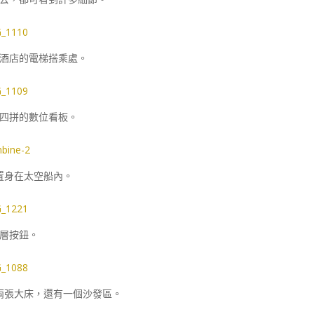
otel 酒店的電梯搭乘處。
四拼的數位看板。
置身在太空船內。
層按鈕。
兩張大床，還有一個沙發區。