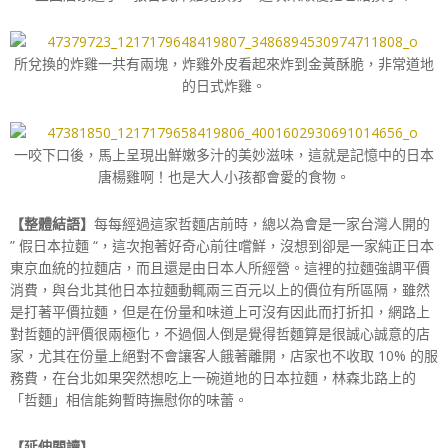
所兌換的炸雞一共有兩塊，炸雞外皮看起來炸到金黃酥脆，非常道地
的日式炸雞。
一咬下口後，馬上呈現出鮮嫩多汁的美妙滋味，這就是記憶中的日本
唐楊雞啊！也是大人小孩都會愛的食物。
【整體結語】
每每經過這家哲麵店前時，總以為會是一家台灣人開的
” 假日本拉麵 “，這次抱著好奇心前往嚐鮮，沒想到卻是一家純正日本
東京血統的拉麵店，而且還是由日本人所經營。這裡的拉麵強調平價
消費，與台北其他日本拉麵動輒兩三百元以上的價位有所區隔，雖然
是打著平價拉麵，但是在份量和味道上可沒有因此而打折扣，網路上
對哲麵的評價很兩極化，不過個人倒是覺得哲麵算是很誠心誠意的店
家，尤其在份量上絕對不會讓客人餓著離開，店家也不收取 10% 的服
務費，在台北如果突然想吃上一碗道地的日本拉麵，林森北路上的
「哲麵」相信能夠暫時撫慰你的味蕾。
【延伸閱讀】