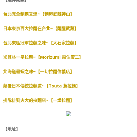
台北完全制霸叉燒~【麵屋武藏神山】
日本東京百大拉麵在台北~【麵屋武藏】
台北東區冠軍拉麵之味~【大石家拉麵】
米其林一星拉麵~【Morizumi 森住康二】
北海道最蝦之味~【一幻拉麵信義店】
顛覆日本傳統拉麵道~【Tsuta 蔦拉麵】
排隊排到火大的拉麵店~【一燈拉麵】
【地址】