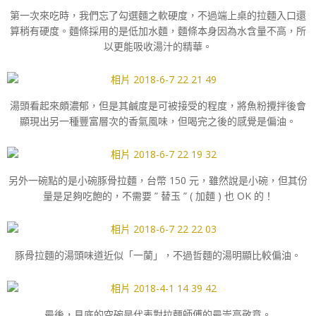
第一次來吃時，我們忘了勾選麵之軟硬度，不過端上桌的拉麵入口還
算稍有硬度。麵條採用的是低加水麵，麵條本身因為水含量不高，所
以更能吸收湯汁的精華。
湯頭看起來頗濃郁，但是其鹹度是可被接受的程度，將魚粉攪拌後會
顯現出另一種豐富層次的香氣風味，但喝完之後的感覺是偏油。
另外一碗點的是小碗豚骨拉麵，台幣 150 元，雖然說是小碗，但其份
量是足夠吃飽的，不需要 ” 替玉 ” ( 加麵 ) 也 OK 的！
豚骨拉麵的湯頭味道近似「一蘭」，不過哲麵的湯明顯比較偏油。
最後，見底的空碗是代表對拉麵師傅的最崇高敬意。