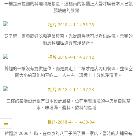
一樓是煮拉麵的料理和結帳區，這櫃內的飯糰正大聲呼喚著本人已飢
腸轆轆的肚胃。
要了解一家餐廳好吃和專業與否，光從廚房就可以看出端倪，哲麵的
廚房料理區還算乾淨整齊。
哲麵的一樓沒有提供座位，而是要走上二樓才是店內用餐區，整個空
間大小約莫能夠容納二十人左右，環境上十分乾淨清潔。
二樓的裝潢設計很有日本設計風格，位在用餐環境的中央是自助茶
水、味增湯、醬料、飲料的區域。
哲麵於 2006 年時，在東京的八王子開了第一家店，當時的店鋪只有