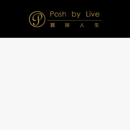
Skip
to
content
Posh
Navigation
Menu
by
Live
賞
味
人