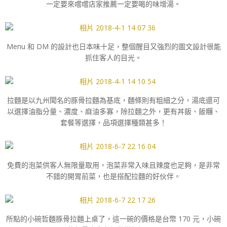
一定要來嚐嚐店家推薦一定要喝的味增湯。
Menu 和 DM 的設計也日本味十足，整個醒目又強烈的圖文設計很能
抓住客人的目光。
拉麵是以九州聞名的豚骨拉麵為基底，麵條則有粗細之分，湯底還可
以選擇油脂分量、濃度、麻油多寡，除拉麵之外，更有丼飯、飯糰、
套餐等選擇，品項選擇種類甚多！
免費的泡菜供客人無限量取用，泡菜非常入味且辣度也足夠，是非常
不錯的開胃前菜，也是搭配拉麵的好伙伴。
所點的小碗哲麵豚骨拉麵上桌了，這一碗的價格是台幣 170 元，小碗