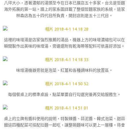
八坪大小，憑著濃郁的湯頭至今在日本已展店五十多家，台北是哲麵
海外拓展的第一站。牆上的家系圖詳載了整個哲麵家族的系統，這家
林森店為五十四代目所負責，開封店則是五十三代目。
這裡的味增湯是店家強烈推薦的湯品，機器上方的味增濃縮包可以在
瞬間製作出美味的味增湯，旁邊還附有乾海帶等配料可依喜好添加。
味增湯機器旁就是泡菜、紅薑和各種調味料的放置區。
每個餐桌上的標準桌設，點菜單要自行勾選完後再交給服務生。
桌上的立牌有醬料使用的說明，特製辣醬、蒜泥醬、韓式泡菜、甜蒜
醋這四種配菜可搭配拉麵一起吃，讓整碗麵味可以更上一層樓。待會