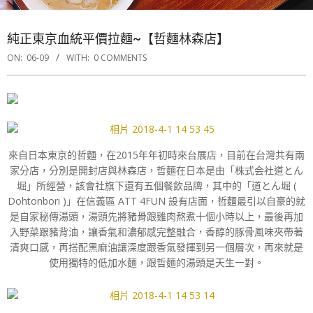
純正東京血統平價拉麵~【哲麵林森店】
ON:
06-09
WITH:
0 COMMENTS
來自日本東京的哲麵，在2015年年初時來台展店，目前在台灣共有兩
家分店，分別是開封店與林森店，哲麵在日本是由「株式会社道とん
堀」所經營，該會社旗下還有五個餐飲品牌，其中的「道とん堀 (
Dohtonbori )」在信義區 ATT 4FUN 設有店面，哲麵最引以自豪的就
是自家秘傳湯頭，湯頭先將豬骨跟雞肉熬煮十個小時以上，最後再加
入野菜跟豬背油，讓香氣和濃郁感完整融合，香醇的豚骨風味夾帶著
清爽口感，再搭配黑麻油讓深度跟香氣發揮到另一個層次，再來就是
使用獨特的低加水麵，跟哲麵的湯頭是天生一對。