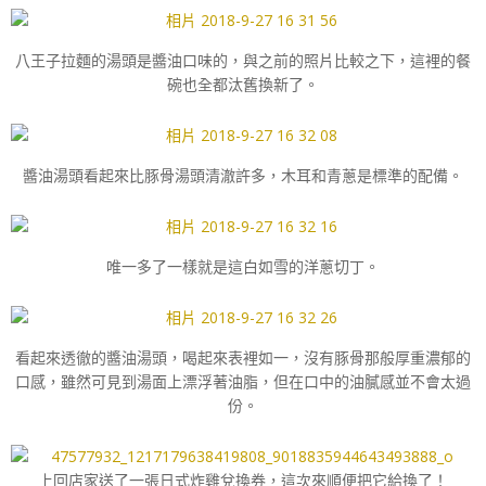
八王子拉麵的湯頭是醬油口味的，與之前的照片比較之下，這裡的餐
碗也全都汰舊換新了。
醬油湯頭看起來比豚骨湯頭清澈許多，木耳和青蔥是標準的配備。
唯一多了一樣就是這白如雪的洋蔥切丁。
看起來透徹的醬油湯頭，喝起來表裡如一，沒有豚骨那般厚重濃郁的
口感，雖然可見到湯面上漂浮著油脂，但在口中的油膩感並不會太過
份。
上回店家送了一張日式炸雞兌換券，這次來順便把它給換了！