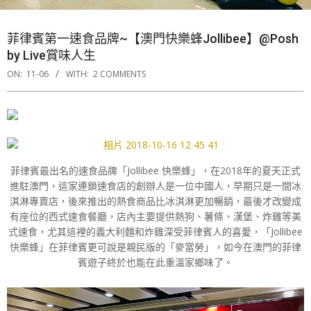
菲律賓第一速食品牌~【澳門快樂蜂Jollibee】@Posh
by Live賞味人生
ON:
11-06
WITH:
2 COMMENTS
菲律賓最出名的速食品牌「Jollibee 快樂蜂」，在2018年的夏天正式
進駐澳門，這家連鎖速食店的創辦人是一位中國人，早期只是一間冰
淇淋專賣店，後來推出的熱食商品比冰淇淋更加暢銷，最後才改變成
有座位的西式速食餐廳，店內主要提供熱狗、薯條、漢堡、炸雞等美
式速食，尤其這裡的義大利麵和炸雞深受菲律賓人的喜愛，「Jollibee
快樂蜂」在菲律賓更可說是親民版的「麥當勞」，如今在澳門的菲律
賓遊子終於也能在此重溫家鄉味了。