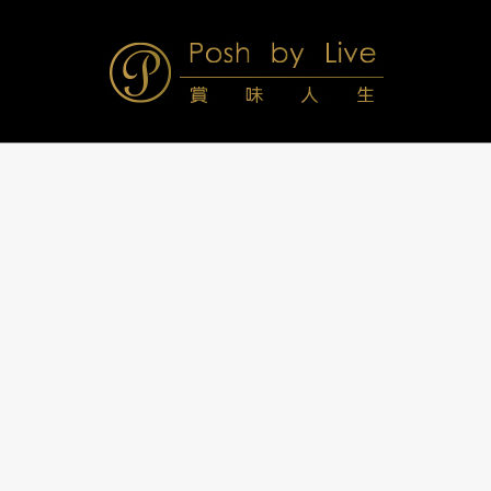
Skip
to
content
Posh
Navigation
Menu
by
Live
賞
味
人