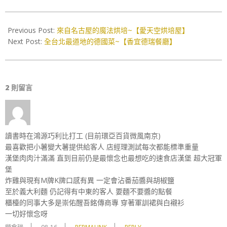
2018-
11-
Previous Post:
來自名古屋的魔法烘培~【愛天空烘培屋】
06
Next Post:
全台北最道地的德國菜~【香宜德瑞餐廳】
2 則留言
讀書時在鴻源巧利比打工 (目前環亞百貨微風南京)
最喜歡把小薯變大薯提供給客人 店經理測試每次都能標準重量
漢堡肉肉汁滿滿 直到目前仍是最懷念也最想吃的速食店漢堡 超大冠軍
堡
炸雞與現有M牌K牌口感有異 一定會沾番茄醬與胡椒鹽
至於義大利麵 仍記得有中東的客人 要麵不要醬的點餐
櫃檯的同事大多是崇佑醒吾銘傳商專 穿著軍訓裙與白襯衫
一切好懷念呀