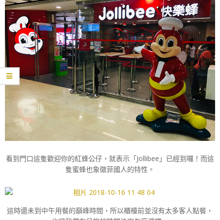
看到門口這隻歡迎你的紅蜂公仔，就表示「Jollibee」已經到囉！而這
隻蜜蜂也象徵菲國人的特性。
這時還未到中午用餐的巔峰時間，所以櫃檯前並沒有太多客人點餐，