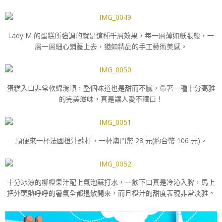
Lady M 的蛋糕所強調的就是這種千層效果，每一層薄如紙張般，一
層一層細心鋪蓋上去，猶如精品的手工藝術美感。
蛋糕入口非常軟綿滑順，整個味道也是甜而不膩，帶著一種十分高雅
的完美滋味，真是讓人愛不釋口！
順便來一杯法國橙汁蘇打，一杯澳門幣 28 元(約台幣 106 元)。
十分冰涼的柳橙果汁配上氣泡蘇打水，一飲下口真是冷沁入脾，馬上
把外頭熱呼呼的暑氣全都退散開來，而且橙汁的甜度表現非常淡雅。