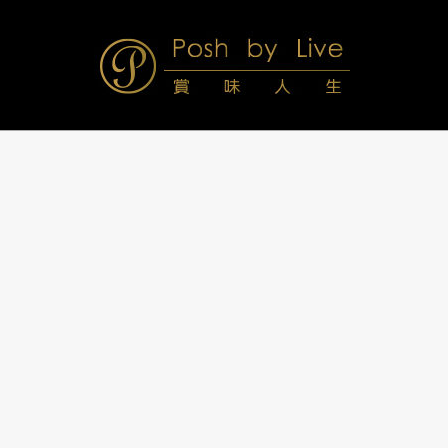
Skip
to
content
Posh
Navigation
Menu
by
Live
賞
味
人