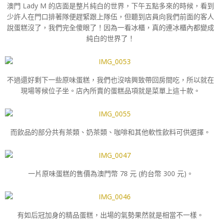
澳門 Lady M 的店面是整片純白的世界，下午五點多來的時候，看到
少許人在門口排著隊便趕緊跟上隊伍，但聽到店員向我們前面的客人
說蛋糕沒了，我們完全傻眼了！因為一看冰櫃，真的連冰櫃內都變成
純白的世界了！
不過還好剩下一些原味蛋糕，我們也沒啥興致帶回房間吃，所以就在
現場等候位子坐。店內所賣的蛋糕品項就是菜單上這十款。
而飲品的部分共有茶類、奶茶類、咖啡和其他軟性飲料可供選擇。
一片原味蛋糕的售價為澳門幣 78 元 (約台幣 300 元)。
有如后冠加身的精品蛋糕，出場的氣勢果然就是相當不一樣。