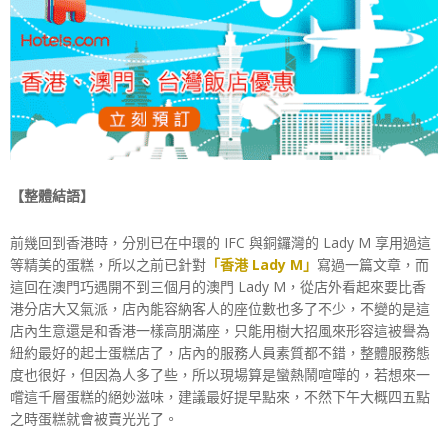
【整體結語】
前幾回到香港時，分別已在中環的 IFC 與銅鑼灣的 Lady M 享用過這
等精美的蛋糕，所以之前已針對
「香港 Lady M」
寫過一篇文章，而
這回在澳門巧遇開不到三個月的澳門 Lady M，從店外看起來要比香
港分店大又氣派，店內能容納客人的座位數也多了不少，不變的是這
店內生意還是和香港一樣高朋滿座，只能用樹大招風來形容這被譽為
紐約最好的起士蛋糕店了，店內的服務人員素質都不錯，整體服務態
度也很好，但因為人多了些，所以現場算是蠻熱鬧喧嘩的，若想來一
嚐這千層蛋糕的絕妙滋味，建議最好提早點來，不然下午大概四五點
之時蛋糕就會被賣光光了。