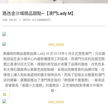
路氹金沙城精品甜點~【澳門Lady M】
ON:
09-07
WITH:
0 COMMENTS
美國紐約精品蛋糕品牌 Lady M 於2018年七月正式登陸澳門，分店據
點就設在金沙城中心內最新擴建完工的區域，而澳門分店的店面空間
要比香港分店大又新，裡面的商空設計承襲了品牌的風格，白色色系
和大理石牆面再以紫藍色搭配點綴，呈現出高雅尊貴的品牌印象，在
環境上讓人宛如身處紐約露天咖啡店內，而為了迎接炎炎酷夏和澳門
店的開幕，還獨家推出了澳門限定版的「熱情果千層蛋糕」，看來這
家被譽為「美國十大蛋糕」的蛋糕店，正虎視眈眈對準著大中華市
場。