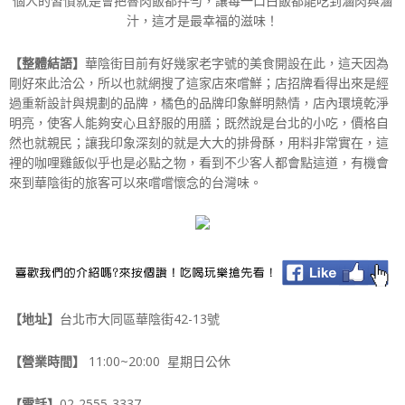
個人的習慣就是會把魯肉飯都拌勻，讓每一口白飯都能吃到滷肉與滷
汁，這才是最幸福的滋味！
【整體結語】
華陰街目前有好幾家老字號的美食開設在此，這天因為
剛好來此洽公，所以也就網搜了這家店來嚐鮮；店招牌看得出來是經
過重新設計與規劃的品牌，橘色的品牌印象鮮明熱情，店內環境乾淨
明亮，使客人能夠安心且舒服的用膳；既然說是台北的小吃，價格自
然也就親民；讓我印象深刻的就是大大的排骨酥，用料非常實在，這
裡的咖哩雞飯似乎也是必點之物，看到不少客人都會點這道，有機會
來到華陰街的旅客可以來嚐嚐懷念的台灣味。
【地址】
台北市大同區華陰街42-13號
【營業時間】
11:00~20:00 星期日公休
【電話】
02-2555-3337