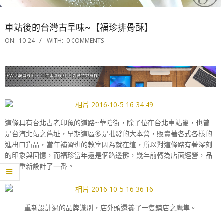
車站後的台灣古早味~【福珍排骨酥】
ON:
10-24
WITH:
0 COMMENTS
這條具有台北古老印象的道路~華陰街，除了位在台北車站後，也曾
是台汽北站之舊址，早期這區多是批發的大本營，販賣著各式各樣的
進出口貨品，當年補習班的教室因為就在這，所以對這條路有著深刻
的印象與回憶，而福珍當年還是個路邊攤，幾年前轉為店面經營，品
牌也重新設計了一番。
重新設計過的品牌識別，店外頭還養了一隻鎮店之鷹隼。