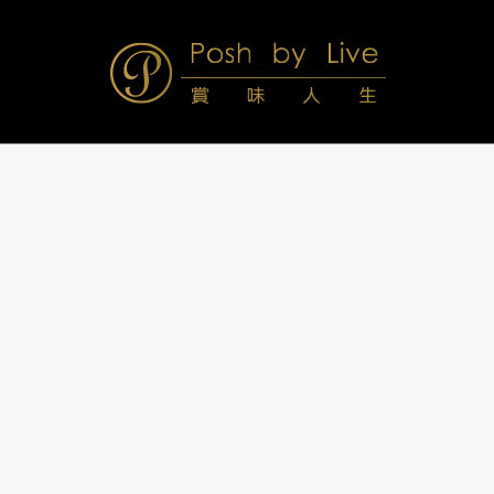
Skip
to
content
Posh
Navigation
Menu
by
Live
賞
味
人