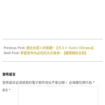
2016-
10-
Previous Post:
適合全家人的餐廳~【ガスト Gusto Okinawa】
24
Next Post:
寧夏夜市內必吃的北方美食~【馥陽鍋貼水餃】
發佈留言
發佈留言必須填寫的電子郵件地址不會公開。
必填欄位標示為
*
留言
*