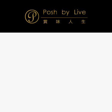
Skip
to
content
Posh
Navigation
Menu
by
Live
賞
味
人