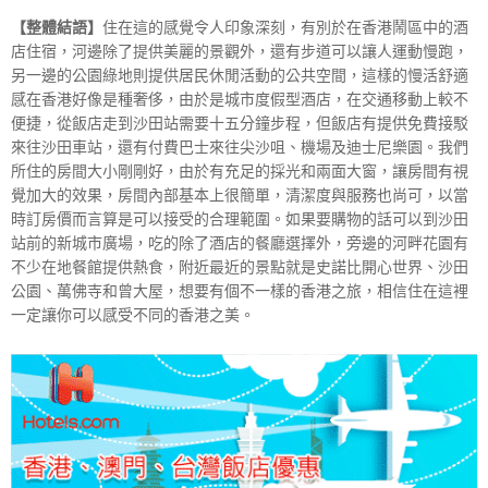
【整體結語】
住在這的感覺令人印象深刻，有別於在香港鬧區中的酒
店住宿，河邊除了提供美麗的景觀外，還有步道可以讓人運動慢跑，
另一邊的公園綠地則提供居民休閒活動的公共空間，這樣的慢活舒適
感在香港好像是種奢侈，由於是城市度假型酒店，在交通移動上較不
便捷，從飯店走到沙田站需要十五分鐘步程，但飯店有提供免費接駁
來往沙田車站，還有付費巴士來往尖沙咀、機場及迪士尼樂園。我們
所住的房間大小剛剛好，由於有充足的採光和兩面大窗，讓房間有視
覺加大的效果，房間內部基本上很簡單，清潔度與服務也尚可，以當
時訂房價而言算是可以接受的合理範圍。如果要購物的話可以到沙田
站前的新城市廣場，吃的除了酒店的餐廳選擇外，旁邊的河畔花園有
不少在地餐館提供熱食，附近最近的景點就是史諾比開心世界、沙田
公園、萬佛寺和曾大屋，想要有個不一樣的香港之旅，相信住在這裡
一定讓你可以感受不同的香港之美。