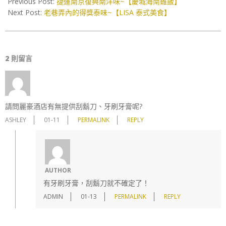
Previous Post:
捷運南京復興南洋味~【慶城海南雞飯】
06
Next Post:
老巷弄內的得獎泰味~【LISA 泰式美食】
2 則留言
請問麗豪酒店有無提供刮鬍刀、牙刷牙膏呢?
ASHLEY
01-11
PERMALINK
REPLY
AUTHOR
有牙刷牙膏，刮鬍刀就不確定了！
ADMIN
01-13
PERMALINK
REPLY