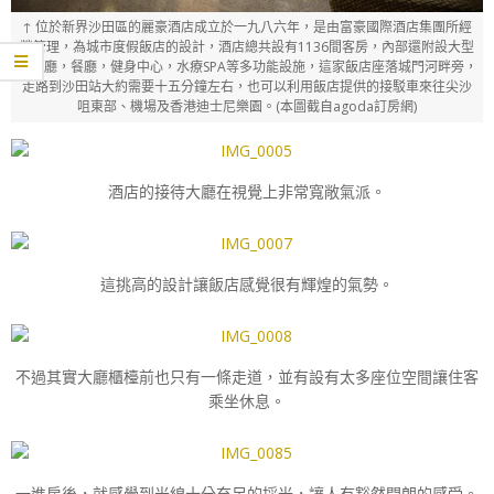
↑ 位於新界沙田區的麗豪酒店成立於一九八六年，是由富豪國際酒店集團所經
營管理，為城市度假飯店的設計，酒店總共設有1136間客房，內部還附設大型
宴會廳，餐廳，健身中心，水療SPA等多功能設施，這家飯店座落城門河畔旁，
走路到沙田站大約需要十五分鐘左右，也可以利用飯店提供的接駁車來往尖沙
咀東部、機場及香港迪士尼樂園。(本圖截自agoda訂房網)
酒店的接待大廳在視覺上非常寬敞氣派。
這挑高的設計讓飯店感覺很有輝煌的氣勢。
不過其實大廳櫃檯前也只有一條走道，並有設有太多座位空間讓住客
乘坐休息。
一進房後，就感覺到光線十分充足的採光，讓人有豁然開朗的感受。