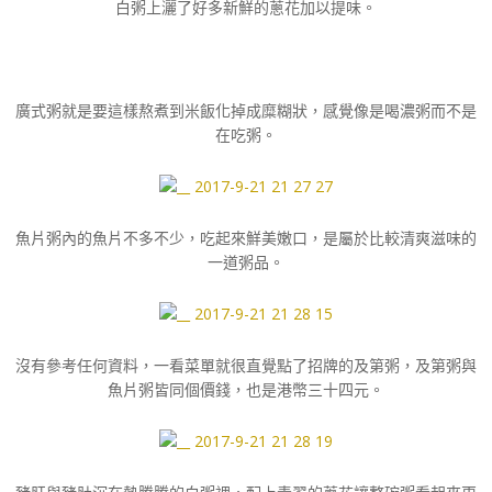
白粥上灑了好多新鮮的蔥花加以提味。
廣式粥就是要這樣熬煮到米飯化掉成糜糊狀，感覺像是喝濃粥而不是
在吃粥。
魚片粥內的魚片不多不少，吃起來鮮美嫩口，是屬於比較清爽滋味的
一道粥品。
沒有參考任何資料，一看菜單就很直覺點了招牌的及第粥，及第粥與
魚片粥皆同個價錢，也是港幣三十四元。