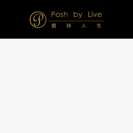
Skip
to
content
Posh
Navigation
Menu
by
Live
賞
味
人