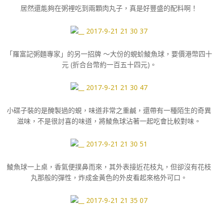
居然還能夠在粥裡吃到兩顆肉丸子，真是好豐盛的配料啊！
「羅富記粥麵專家」的另一招牌 ～大份的蜆蚧鯪魚球，要價港幣四十
元 (折合台幣約一百五十四元)。
小碟子裝的是醃製過的蜆，味道非常之重鹹，還帶有一種陌生的奇異
滋味，不是很討喜的味道，將鯪魚球沾著一起吃會比較對味。
鯪魚球一上桌，香氣便撲鼻而來，其外表接近花枝丸，但卻沒有花枝
丸那般的彈性，炸成金黃色的外皮看起來格外可口。