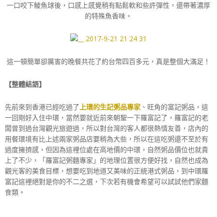
一口咬下鯪魚球後，口感上感覺稍有點鬆軟和些許彈性，還帶著濃厚
的特殊魚香味。
這一頓簡單卻厲害的晚餐共花了約台幣四百多元，真是整個大滿足！
【整體結語】
先前來到香港已經吃過了
上環的生記粥品專家
、旺角的富記粥品，這
一回剛好入住中環，當然要就近前來朝聖一下羅富記了，羅富記的老
闆曾到過台灣觀光旅遊過，所以對台灣的客人都很熱情友善，店內的
用餐環境有比上述兩家粥品店要稍為大些，所以在這吃粥還不至於有
過度擁擠感，但因為這裡位處在高地價的中環，自然粥品價位也就貴
上了不少，「羅富記粥麵專家」的地理位置很方便好找，自然也成為
觀光客的美食目標，想要吃到地道又美味的正統港式粥品，到中環羅
富記這裡絕對是你的不二之選，下次若有機會希望可以試試他們家麵
食類。