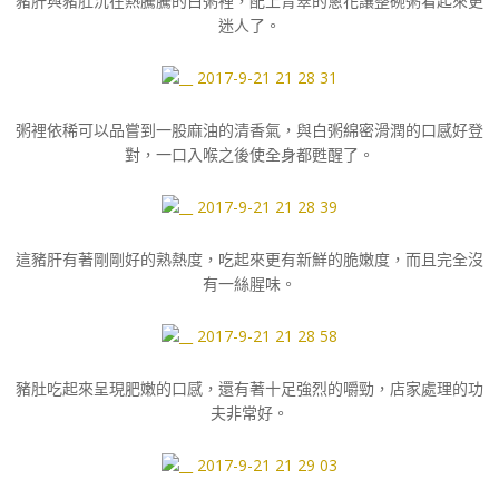
豬肝與豬肚沉在熱騰騰的白粥裡，配上青翠的蔥花讓整碗粥看起來更
迷人了。
粥裡依稀可以品嘗到一股麻油的清香氣，與白粥綿密滑潤的口感好登
對，一口入喉之後使全身都甦醒了。
這豬肝有著剛剛好的熟熱度，吃起來更有新鮮的脆嫩度，而且完全沒
有一絲腥味。
豬肚吃起來呈現肥嫩的口感，還有著十足強烈的嚼勁，店家處理的功
夫非常好。