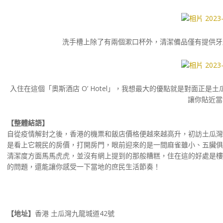
洗手槽上除了有兩個漱口杯外，清潔備品僅有提供牙
入住在這個「奧斯酒店 O’ Hotel」，我想最大的優點就是對面正
讓你貼近當
【整體結語】
自從疫情解封之後，香港的機票和飯店價格便越來越高升，初訪土瓜灣
是看上它親民的房價，打開房門，眼前迎來的是一間麻雀雖小、五臟俱
清潔度方面馬馬虎虎，並沒有網上提到的那般糟糕，住在這的好處是樓
的問題，還能讓你感受一下當地的庶民生活節奏！
【地址】
香港 土瓜灣九龍城道42號