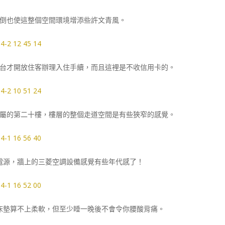
倒也使這整個空間環境增添些許文青風。
台才開放住客辦理入住手續，而且這裡是不收信用卡的。
屬的第二十樓，樓層的整個走道空間是有些狹窄的感覺。
電源，牆上的三菱空調設備感覺有些年代感了！
床墊算不上柔軟，但至少睡一晚後不會令你腰酸背痛。