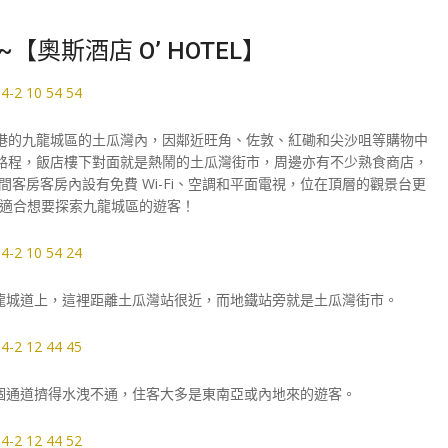
奧斯酒店 O’ HOTEL】
於香港的九龍城區的土瓜灣內，因鄰近旺角、佐敦、紅磡和尖沙咀等購物中
行路程，飯店樓下對面就是熱鬧的土瓜灣街市，周邊亦有不少熟食商店，
間客房客房內設有免費 Wi-Fi、空調和平面電視，位在頂層的觀景台更
適合想要探索九龍城區的遊客！
的九龍城道上，這裡距離土瓜灣站很近，而地鐵站旁就是土瓜灣街市。
個通道擠得水洩不通，住客大多是東南亞或內地來的遊客。