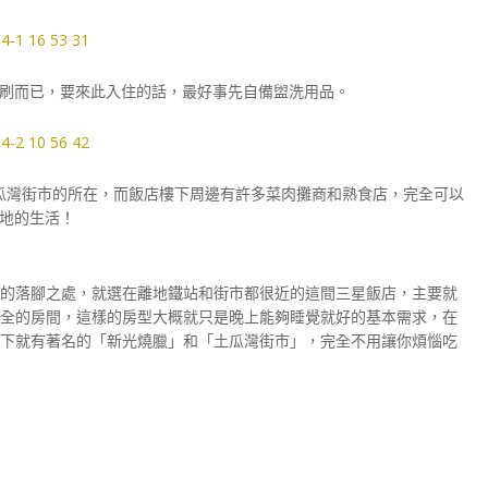
刷而已，要來此入住的話，最好事先自備盥洗用品。
是土瓜灣街市的所在，而飯店樓下周邊有許多菜肉攤商和熟食店，完全可以
地的生活！
的落腳之處，就選在離地鐵站和街市都很近的這間三星飯店，主要就
全的房間，這樣的房型大概就只是晚上能夠睡覺就好的基本需求，在
下就有著名的「新光燒臘」和「土瓜灣街市」，完全不用讓你煩惱吃