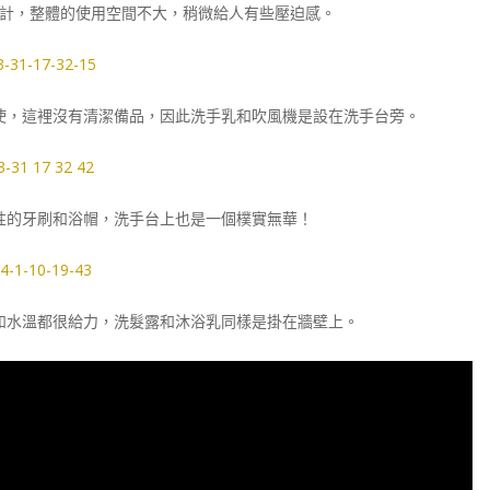
計，整體的使用空間不大，稍微給人有些壓迫感。
使，這裡沒有清潔備品，因此洗手乳和吹風機是設在洗手台旁。
性的牙刷和浴帽，洗手台上也是一個樸實無華！
和水溫都很給力，洗髮露和沐浴乳同樣是掛在牆壁上。