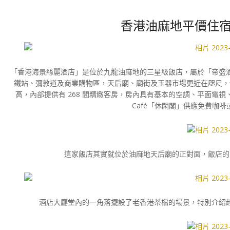
香港油麻地平價住宿
「香港海景絲麗酒店」是位於九龍油麻地的三星級飯店，屬於「帝盛
鐵站、彌敦道及商業購物區，天后廟、廟街及玉器市場更近在咫尺，
高，內部提供有 268 間精緻客房，房內具有基本的空調、平面電視、
Café「休閑閣」供應免費咖
這家飯店其實就位於油麻地天后廟的正對面，飯店的
酒店大廳堂內的一角落擺設了老香港茶檔的場景，特別介紹