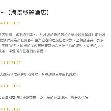
~【海景絲麗酒店】
酒店集團」旗下的品牌，由於地處於最熱鬧的金華地段又緊鄰油麻地地
使這裡成為商務旅客和觀光旅客的理想住宿之選，全棟飯店共十九層
無線 WIFI，簡單的房內布局非常適合方便快捷的遊客，頂樓的Jade
啡或茶，深受所有住客們的喜愛。
大廳前台處還算明兩寬敞，有些超越三星級的感覺！
起香港獨有的絲襪奶茶來，為生硬的廳堂增添了幾分人情味！