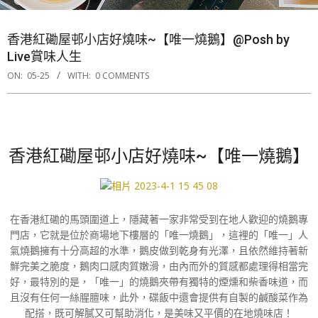
香港紅磡屋邨小店好燒味~【唯一燒鵝】@Posh by
Live賞味人生
ON:
05-25
WITH:
0 COMMENTS
香港紅磡屋邨小店好燒味~【唯一燒鵝】
在香港紅磡的馬頭圍道上，隱藏著一家非常受到在地人歡迎的燒鵝專
門店，它就是位於商場地下樓層的「唯一燒鵝」，這裡的「唯一」人
氣燒鵝擁有十分高超的水準，鵝皮做到乾身有光澤，且依然維持著新
鮮完美之脆度，鵝肉口感肉質嫩滑，由內而外的質感都處理得相當完
好，最特別的是，「唯一」的燒鵝夾帶有獨特的煙燻和柴香味道，而
且沒有任何一絲腥膻味，此外，碟飯中還會提供有自製的鹹酸菜作為
配搭，既可解膩又可幫助消化，是美味又平價的在地燒味店！