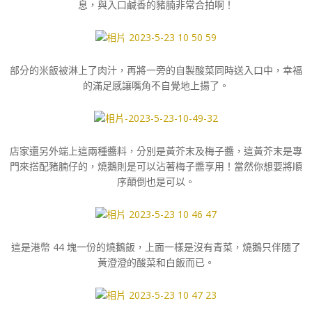
息，與入口鹹香的豬腩非常合拍啊！
部分的米飯被淋上了肉汁，再將一旁的自製酸菜同時送入口中，幸福
的滿足感讓嘴角不自覺地上揚了。
店家還另外端上這兩種醬料，分別是黃芥末及梅子醬，這黃芥末是專
門來搭配豬腩仔的，燒鵝則是可以沾著梅子醬享用！當然你想要將順
序顛倒也是可以。
這是港幣 44 塊一份的燒鵝飯，上面一樣是沒有青菜，燒鵝只伴隨了
黃澄澄的酸菜和白飯而已。