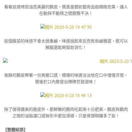
看看這燒烤到油亮美麗的鵝皮，簡直是猶如藝術品般精緻完美，讓人
在動與不動筷之間猶豫不決！
這個酸菜的味道不會太過重鹹，味道說起來反而有些幽雅感，既可以
解膩還能夠幫助消化！
香酥的鵝皮帶著一份爽脆口感，煙燻的味道淡淡地在口中慢慢浮現，
隨後於口內散發出陣陣甘甜滋味！
除了值得讚美的脆皮外，那鮮嫩的鵝肉吃起來十分肥美，鵝皮與鵝肉
之間的油脂讓口感無形中更加滑順，只是骨頭稍嫌多了些！
【整體結語】