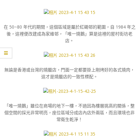
在 50~80 年代的期間，這個區域是屬於紅磡邨的範圍，自 1984 年之
後，這裡便改建成為家維邨，「唯一燒鵝」算是這裡的屋村街坊老
店。
無論是香港或台灣的燒臘店，門面一定都要掛上剛烤好的各式燒肉，
這才是燒臘店的一致性標配。
「唯一燒鵝」雖位在商場的地下一樓，不過因為樓層挑高的關係，整
個空間的採光非常明亮，座位區域分成店內店外兩區，而且環境也非
常衛生乾淨！