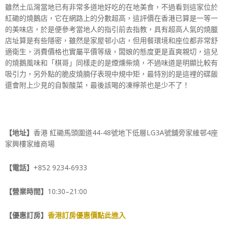
雖然土瓜灣當地已有非常多道地好吃的在地美食，不過看到這家位於
紅磡的燒鵝店，它在網路上的分數超高，這評價在香港已算是一等一
的美味店，於是便參考當地人的指引前去指教，具有超高人氣的燒臘
店址算是有些隱密，雖然是家屋邨小店，但用餐環境和座位都非常舒
適衛生，消費價格也實屬平價等級，闆娘的態度更是直爽親切，這兒
的燒鵝風味和「棋哥」同樣走的是煙燻柴燒，不過味道是明顯比較有
吸引力，另外點的脆皮燒腩仔表現中規中矩，最特別的是這裡的碟飯
還會附上少見的自製酸菜，最後該喝的凍檸茶也是少不了！
【地址】
香港 紅磡馬頭圍道44-48號地下低層LG3A號舖旁家維邨4座
家興樓家維商場
【電話】
+852 9234-6933
【營業時間】
10:30–21:00
【優惠訂房】
香港訂房優惠價點此進入