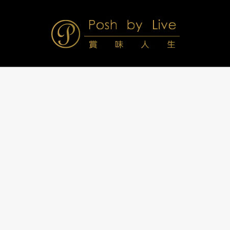
Skip
to
content
Posh
Navigation
Menu
by
Live
賞
味
人