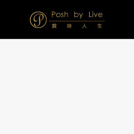
Skip
to
content
Posh
Navigation
Menu
by
Live
賞
味
人