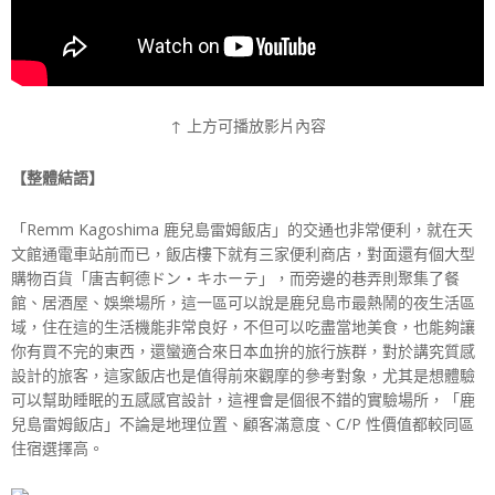
↑ 上方可播放影片內容
【整體結語】
「Remm Kagoshima 鹿兒島雷姆飯店」的交通也非常便利，就在天
文館通電車站前而已，飯店樓下就有三家便利商店，對面還有個大型
購物百貨「唐吉軻德ドン・キホーテ」，而旁邊的巷弄則聚集了餐
館、居酒屋、娛樂場所，這一區可以說是鹿兒島市最熱鬧的夜生活區
域，住在這的生活機能非常良好，不但可以吃盡當地美食，也能夠讓
你有買不完的東西，還蠻適合來日本血拚的旅行族群，對於講究質感
設計的旅客，這家飯店也是值得前來觀摩的參考對象，尤其是想體驗
可以幫助睡眠的五感感官設計，這裡會是個很不錯的實驗場所，「鹿
兒島雷姆飯店」不論是地理位置、顧客滿意度、C/P 性價值都較同區
住宿選擇高。