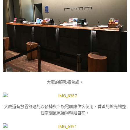
大廳的服務櫃台處。
大廳還有放置舒適的沙發椅與平板電腦讓住客使用，昏黃的燈光讓整
個空間氣氛顯得輕鬆自在。