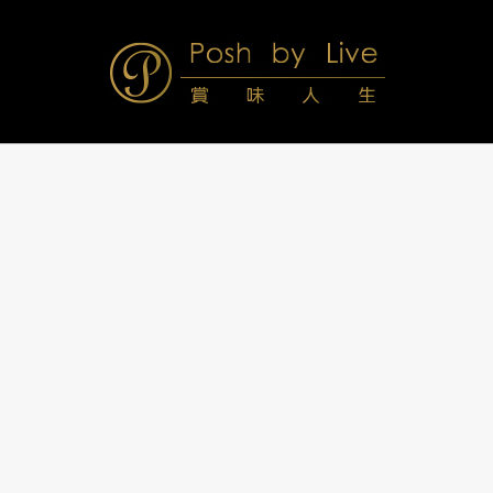
Skip
to
content
Posh
Navigation
Menu
by
Live
賞
味
人