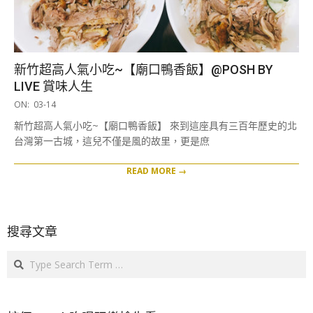
新竹超高人氣小吃~【廟口鴨香飯】@POSH BY
LIVE 賞味人生
2019-
ON:
03-14
03-
新竹超高人氣小吃~【廟口鴨香飯】 來到這座具有三百年歷史的北
14
台灣第一古城，這兒不僅是風的故里，更是庶
READ MORE →
搜尋文章
Search