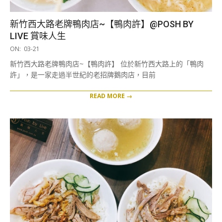
新竹西大路老牌鴨肉店~【鴨肉許】@POSH BY
LIVE 賞味人生
2019-
ON:
03-21
03-
新竹西大路老牌鴨肉店~【鴨肉許】 位於新竹西大路上的「鴨肉
21
許」，是一家走過半世紀的老招牌鵝肉店，目前
READ MORE →