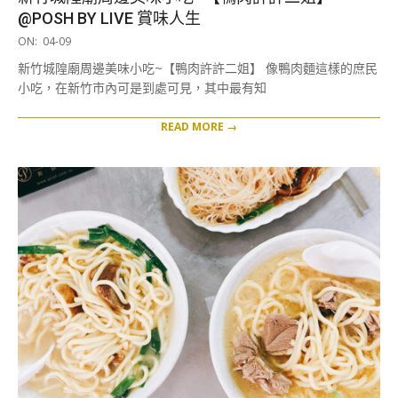
@POSH BY LIVE 賞味人生
2019-
ON:
04-09
04-
新竹城隍廟周邊美味小吃~【鴨肉許許二姐】 像鴨肉麵這樣的庶民
09
小吃，在新竹市內可是到處可見，其中最有知
READ MORE →