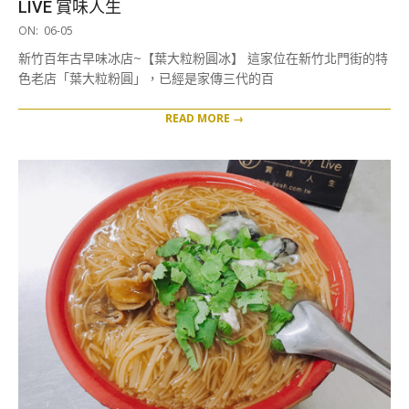
LIVE 賞味人生
2019-
ON:
06-05
06-
新竹百年古早味冰店~【葉大粒粉圓冰】 這家位在新竹北門街的特
05
色老店「葉大粒粉圓」，已經是家傳三代的百
READ MORE →