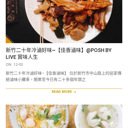
新竹二十年冷滷好味~【佳香滷味】@POSH BY
LIVE 賞味人生
2019-
ON:
12-03
12-
新竹二十年冷滷好味~【佳香滷味】 位於新竹市中山路上的這家傳
03
統滷味小攤車，開業至今已有二十多個年頭之
READ MORE →