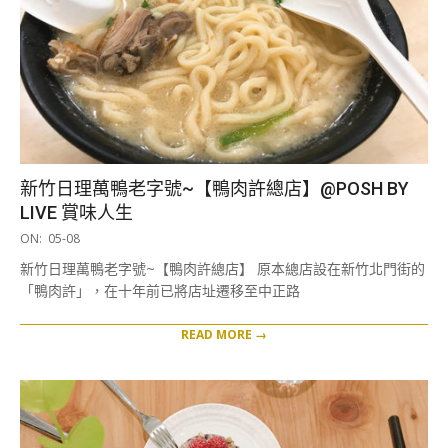
新竹日理萬鴨老字號~【鴨肉許總店】@POSH BY
LIVE 賞味人生
2019-
ON:
05-08
05-
新竹日理萬鴨老字號~【鴨肉許總店】 原本總店設在新竹北門街的
08
「鴨肉許」，在十年前已將店址遷移至中正路
READ MORE →