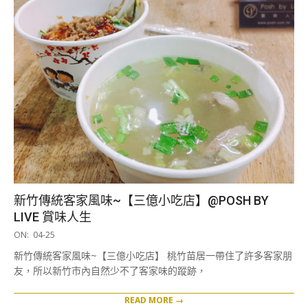
新竹傳統客家風味~【三億小吃店】@POSH BY
LIVE 賞味人生
2019-
ON:
04-25
04-
新竹傳統客家風味~【三億小吃店】 桃竹苗居一帶住了許多客家朋
25
友，所以新竹市內自然少不了客家味的蹤跡，
READ MORE →