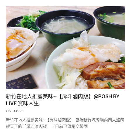
新竹在地人推薦美味~【戽斗滷肉飯】@POSH BY
LIVE 賞味人生
2019-
ON:
06-20
06-
新竹在地人推薦美味~【戽斗滷肉飯】 曾為新竹城隍廟內四大滷肉
20
飯天王的「戽斗滷肉飯」，目前已傳承交棒到