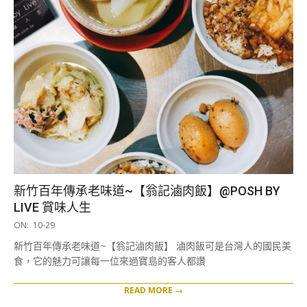
新竹百年傳承老味道~【翁記滷肉飯】@POSH BY
LIVE 賞味人生
2019-
ON:
10-29
10-
新竹百年傳承老味道~【翁記滷肉飯】 滷肉飯可是台灣人的國民美
29
食，它的魅力可讓每一位來過寶島的客人都讚
READ MORE →