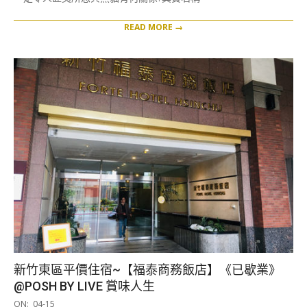
READ MORE →
新竹東區平價住宿~【福泰商務飯店】《已歇業》
@POSH BY LIVE 賞味人生
2019-
ON:
04-15