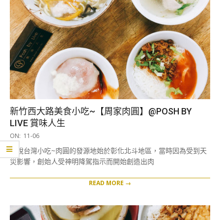
新竹西大路美食小吃~【周家肉圓】@POSH BY
LIVE 賞味人生
2019-
ON:
11-06
11-
據說台灣小吃~肉圓的發源地始於彰化北斗地區，當時因為受到天
06
災影響，創始人受神明降駕指示而開始創造出肉
READ MORE →