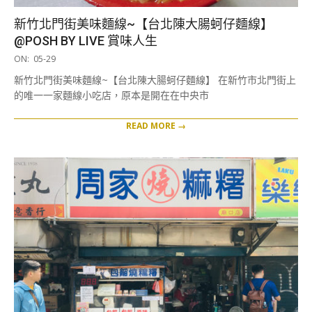
新竹北門街美味麵線~【台北陳大腸蚵仔麵線】
@POSH BY LIVE 賞味人生
2019-
ON:
05-29
05-
新竹北門街美味麵線~【台北陳大腸蚵仔麵線】 在新竹市北門街上
29
的唯一一家麵線小吃店，原本是開在在中央市
READ MORE →