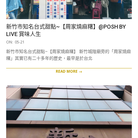
新竹市知名台式甜點~【周家燒麻糬】@POSH BY
LIVE 賞味人生
2019-
ON:
05-21
05-
新竹市知名台式甜點~【周家燒麻糬】 新竹城隍廟旁的「周家燒麻
21
糬」其實已有二十多年的歷史，最早是於台北
READ MORE →