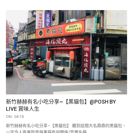
新竹赫赫有名小吃分享~【黑貓包】@POSH BY
LIVE 賞味人生
2019-
ON:
04-18
04-
新竹赫赫有名小吃分享~【黑貓包】 聽到這間大名鼎鼎的黑貓包，
18
一定令人匪夷所思與黑貓有何關係?其實名稱