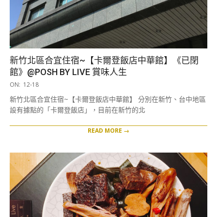
新竹北區合宜住宿~【卡爾登飯店中華館】《已閉
館》@POSH BY LIVE 賞味人生
2019-
ON:
12-18
12-
新竹北區合宜住宿~【卡爾登飯店中華館】 分別在新竹、台中地區
18
設有據點的「卡爾登飯店」，目前在新竹的北
READ MORE →