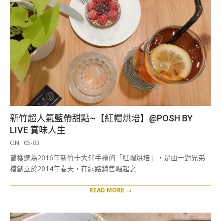
新竹超人氣藍帶甜點~【紅帽烘培】@POSH BY
LIVE 賞味人生
2019-
ON:
05-03
05-
曾獲選為2016年新竹十大伴手禮的「紅帽烘培」，是由一對兄弟
03
檔創立於2014年春天，在網路銷售崛起之
READ MORE →