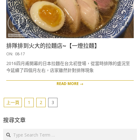
排隊排到火大的拉麵店~【一燈拉麵】
2016-
ON:
08-17
08-
2016四月甫開幕的日本拉麵在台北初登場，從當時排隊的盛況至
17
今延續了四個月左右，店家雖然針對排隊現象
READ MORE →
文
上一頁
1
2
3
章
分
搜尋文章
頁
Search