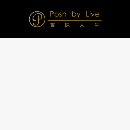
Skip
to
content
Posh
Navigation
Menu
by
Live
賞
味
人