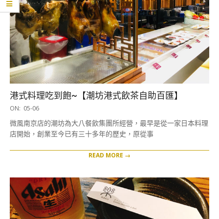
港式料理吃到飽~【潮坊港式飲茶自助百匯】
2018-
ON:
05-06
05-
微風南京店的潮坊為大八餐飲集團所經營，最早是從一家日本料理
06
店開始，創業至今已有三十多年的歷史，原從事
READ MORE →