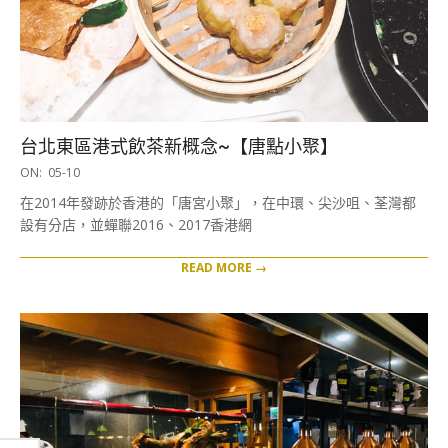
台北東區港式飲茶新概念~【唐點小聚】
2018-
ON:
05-10
05-
在2014年發跡於香港的「唐宮小聚」，在中環、尖沙咀、荃灣都
10
設有分店，並蟬聯2016、2017香港網
READ MORE →