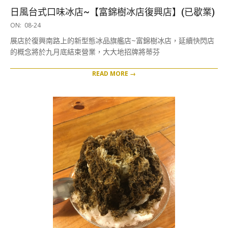
日風台式口味冰店~【富錦樹冰店復興店】(已歇業)
2016-
ON:
08-24
08-
展店於復興南路上的新型態冰品旗艦店~富錦樹冰店，延續快閃店
24
的概念將於九月底結束營業，大大地招牌將蒂芬
READ MORE →