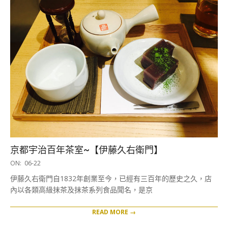
京都宇治百年茶室~【伊藤久右衛門】
2017-
ON:
06-22
06-
伊藤久右衛門自1832年創業至今，已經有三百年的歷史之久，店
22
內以各類高級抹茶及抹茶系列食品聞名，是京
READ MORE →