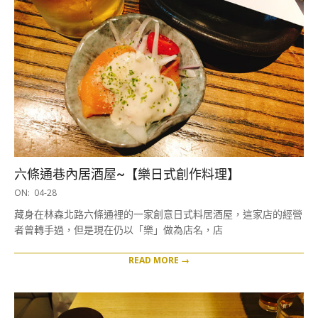
六條通巷內居酒屋~【樂日式創作料理】
2018-
ON:
04-28
04-
藏身在林森北路六條通裡的一家創意日式料居酒屋，這家店的經營
28
者曾轉手過，但是現在仍以「樂」做為店名，店
READ MORE →