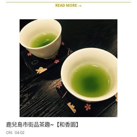
READ MORE →
鹿兒島市街品茶趣~【和香園】
2017-
ON:
04-02