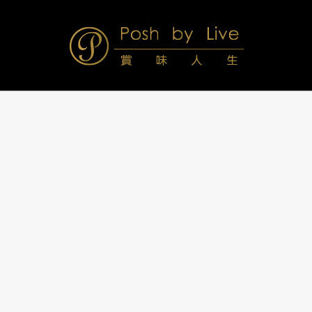
Skip
to
content
Posh
Navigation
Menu
by
Live
賞
味
人