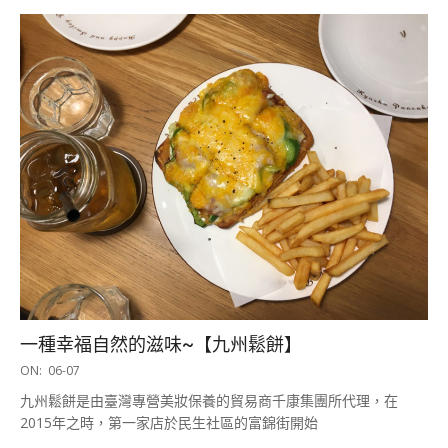
一種幸福自然的滋味~【九州鬆餅】
2017-
ON:
06-07
06-
九州鬆餅是由臺灣專營美妝保養的貿易商千康集團所代理，在
07
2015年之時，第一家店於民生社區的富錦街開始