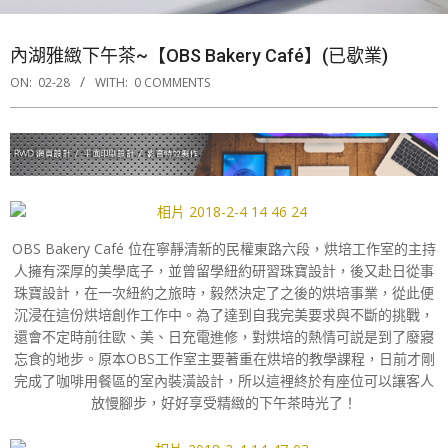
內湖雅緻下午茶~【OBS Bakery Café】(已歇業)
ON:
02-28
WITH:
0 COMMENTS
OBS Bakery Café
位在寧靜清新的民權東路六段，烘培工作室的主持
人擁有深厚的美學底子，並曾留學紐約研習珠寶設計，後又赴日從事
珠寶設計，在一次紐約之旅時，毅然決定了之後的烘培事業，從此便
沉浸在這份烘培創作工作中。為了達到自我完美要求與不斷的挑戰，
還會不定時前往歐、美、日充電進修，對烘培的熱情可説是到了廢寢
忘食的地步。原本OBS工作室主要著重在烘培的教學課程，日前才剛
完成了咖啡用餐區的室內裝潢設計，所以這裡終於有座位可以讓客人
放慢腳步，好好享受精緻的下午茶時光了！