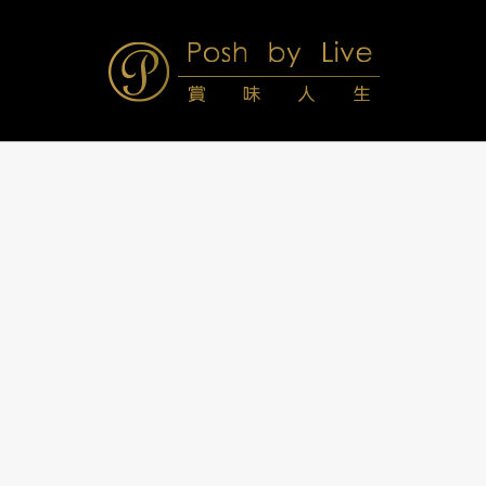
Skip
to
content
Posh
Navigation
Menu
by
Live
賞
味
人