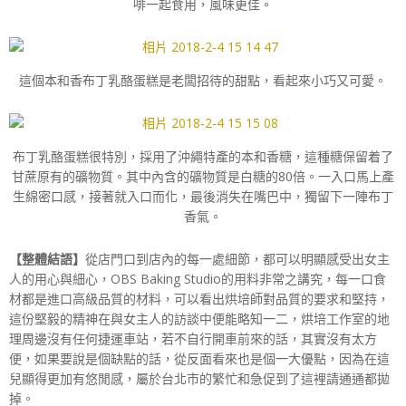
啡一起食用，風味更佳。
這個本和香布丁乳酪蛋糕是老闆招待的甜點，看起來小巧又可愛。
布丁乳酪蛋糕很特別，採用了沖繩特產的本和香糖，這種糖保留着了
甘蔗原有的礦物質。其中內含的礦物質是白糖的80倍。一入口馬上產
生綿密口感，接著就入口而化，最後消失在嘴巴中，獨留下一陣布丁
香氣。
【整體結語】
從店門口到店內的每一處細節，都可以明顯感受出女主
人的用心與細心，OBS Baking Studio的用料非常之講究，每一口食
材都是進口高級品質的材料，可以看出烘培師對品質的要求和堅持，
這份堅毅的精神在與女主人的訪談中便能略知一二，烘培工作室的地
理周邊沒有任何捷運車站，若不自行開車前來的話，其實沒有太方
便，如果要說是個缺點的話，從反面看來也是個一大優點，因為在這
兒顯得更加有悠閒感，屬於台北市的繁忙和急促到了這裡請通通都拋
掉。