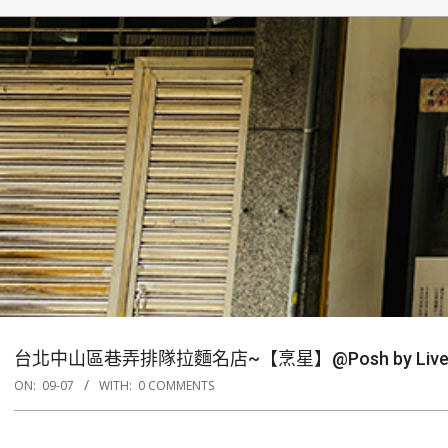
台北中山區巷弄排隊拉麵名店~【烹星】@Posh by Li
ON:
09-07
WITH:
0 COMMENTS