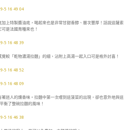
底加上特製醬油底，喝起來也是非常甘甜香醇、層次豐厚！話說這薩索
它可是法國育種來也！
感覺較「乾物濃湯拉麵」的細，沾附上高湯一起入口可是格外討喜！
有著迷人的燻香味。
拉麵中第一次嚐到這菠菜的出現，卻也意外地與這
平衡了整碗拉麵的風味！