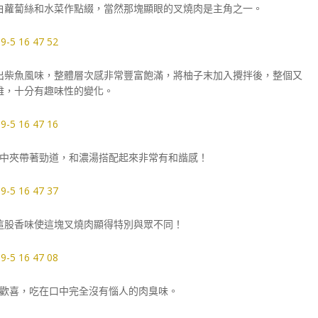
白蘿蔔絲和水菜作點綴，當然那塊顯眼的叉燒肉是主角之一。
出柴魚風味，整體層次感非常豐富飽滿，將柚子末加入攪拌後，整個又
雅，十分有趣味性的變化。
中夾帶著勁道，和濃湯搭配起來非常有和諧感！
這股香味使這塊叉燒肉顯得特別與眾不同！
歡喜，吃在口中完全沒有惱人的肉臭味。