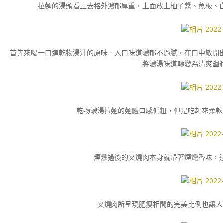
拉麵的湯頭看上去格外濃郁厚重，上面放上柚子醬、魚板、
首先來喝一口這乾物湯汁的原味，入口味道濃郁不過膩，在口中散開
將濃湯味道轉變為清爽幽
乾物濃湯拉麵的麵體口感偏粗，但是吃起來柔軟
煙燻過後的叉燒肉本身就帶著煙燻香味，
叉燒肉所呈現肥瘦相間的完美比例也讓人