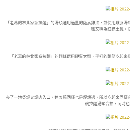
「老葛的林北家系拉麵」的湯頭選用適量的薩索雞油，並使用雞豚湯
雞又稱為紅標土雞，
「老葛的林北家系拉麵」的麵條選用硬質太麵，平打的麵條吃起來
夾了一塊炙燒叉燒肉入口，這叉燒同樣也是煙燻過，所以吃起來同樣
碗拉麵湯頭合拍，同時也