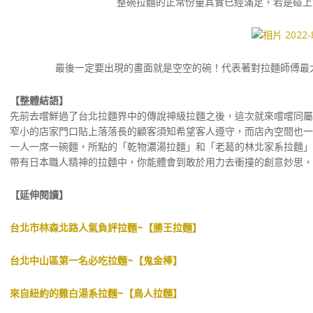
整碗拉麵的正常份量其實已經滿足，若是碰上
最後一定要出現的畫面就是空空的碗！代表著對拉麵師傅最大
【整體結語】
先前去嚐鮮過了台北拉麵界中的傳說神級拉麵之後，這次就來嚐嚐同屬
窄小的店家門口貼上落落長的顧客須知希望客人遵守，而店內空間也一
一人一席一碗麵，所點的「乾物濃湯拉麵」和「老葛的林北家系拉麵」
帶有日本職人精神的拉麵中，你能體會到敢於用力去衝撞的創意妙思，
【延伸閱讀】
台北市林森北路人氣負評拉麵~【勝王拉麵】
台北中山區第一名必吃拉麵~【鬼金棒】
來自紐約的雞白湯系拉麵~【鳥人拉麵】