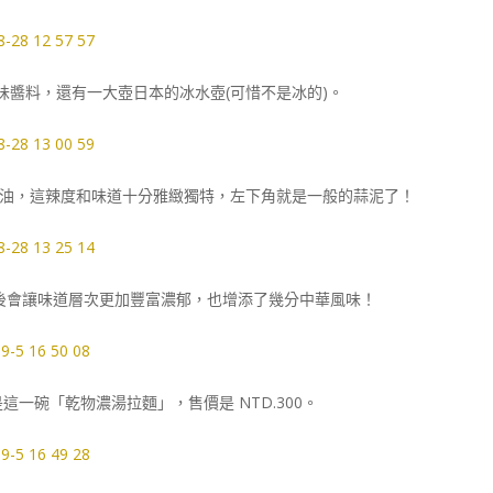
醬料，還有一大壺日本的冰水壺(可惜不是冰的)。
油，這辣度和味道十分雅緻獨特，左下角就是一般的蒜泥了！
後會讓味道層次更加豐富濃郁，也增添了幾分中華風味！
一碗「乾物濃湯拉麵」，售價是 NTD.300。