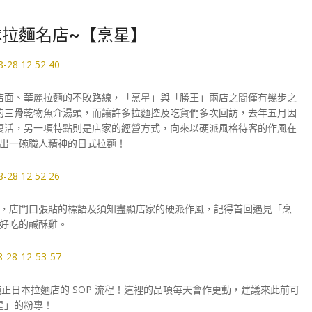
拉麵名店~【烹星】
店面、華麗拉麵的不敗路線，「烹星」與「勝王」兩店之間僅有幾步之
的三骨乾物魚介湯頭，而讓許多拉麵控及吃貨們多次回訪，去年五月因
復活，另一項特點則是店家的經營方式，向來以硬派風格待客的作風在
出一碗職人精神的日式拉麵！
，店門口張貼的標語及須知盡顯店家的硬派作風，記得首回遇見「烹
好吃的鹹酥雞。
日本拉麵店的 SOP 流程！這裡的品項每天會作更動，建議來此前可
星」的粉專！