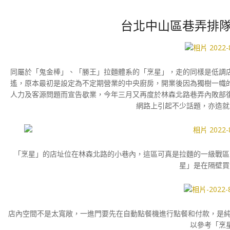
台北中山區巷弄排隊
同屬於「鬼金棒」、「勝王」拉麵體系的「烹星」，走的同樣是低調
遙，原本最初是設定為不定期營業的中央廚房，開業後因為獨樹一幟
人力及客源問題而宣告歇業，今年三月又再度於林森北路巷弄內敗部
網路上引起不少話題，亦造就
「烹星」的店址位在林森北路的小巷內，這區可真是拉麵的一級戰區
星」是在隔壁買
店內空間不是太寬敞，一進門要先在自動點餐機進行點餐和付款，是純正
以參考「烹