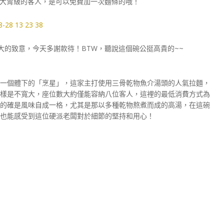
大胃級的客人，是可以免費加一次麵條的哦！
的致意，今天多謝款待！BTW，聽說這個碗公挺高貴的~~
一個體下的「烹星」，這家主打使用三骨乾物魚介湯頭的人氣拉麵，
樣是不寬大，座位數大約僅能容納八位客人，這裡的最低消費方式為
的確是風味自成一格，尤其是那以多種乾物熬煮而成的高湯，在這碗
也能感受到這位硬派老闆對於細節的堅持和用心！