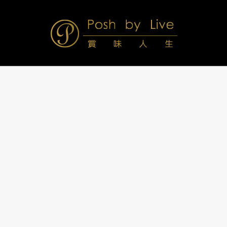
Skip
to
content
Posh
Navigation
Menu
by
Live
賞
味
人