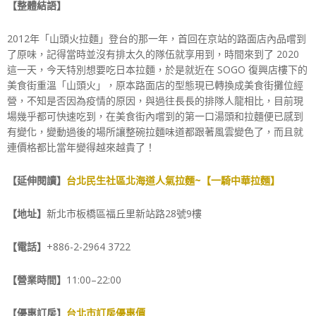
【整體結語】
2012年「山頭火拉麵」登台的那一年，首回在京站的路面店內品嚐到
了原味，記得當時並沒有排太久的隊伍就享用到，時間來到了 2020
這一天，今天特別想要吃日本拉麵，於是就近在 SOGO 復興店樓下的
美食街重溫「山頭火」，原本路面店的型態現已轉換成美食街攤位經
營，不知是否因為疫情的原因，與過往長長的排隊人龍相比，目前現
場幾乎都可快速吃到，在美食街內嚐到的第一口湯頭和拉麵便已感到
有變化，變動過後的場所讓整碗拉麵味道都跟著風雲變色了，而且就
連價格都比當年變得越來越貴了！
【延伸閱讀】
台北民生社區北海道人氣拉麵~【一騎中華拉麵】
【地址】
新北市板橋區福丘里新站路28號9樓
【電話】
+886-2-2964 3722
【營業時間】
11:00–22:00
【優惠訂房】
台北市訂房優惠價