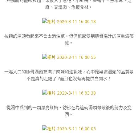
熱騰騰的鹽味拉麵上頭放入了蔥花、小紅梅、魯筍干、黑木耳、芝
麻、叉燒肉、魚板食材。
拉麵的湯頭看起來不會太過油膩，但仍能感受到豚骨湯汁的厚重濃郁
感。
一喝入口的豚骨湯頭充滿了肉味和油耗味，心中懷疑這湯頭的品質是
不是真的走鐘了 ?而且也沒有再提供白開水！
從湯中舀到的一顆漂亮紅梅，彷彿在為這碗湯頭做最後的努力及挽
回。