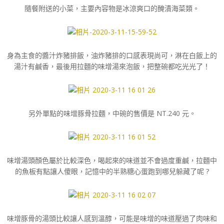
隨餐附送的小菜，主要內容物是冰涼爽口的醃漬海菜類。
身為主食的醬汁炸豬排飯，油炸豬排的口感表現尚可，淋在白飯上的
湯汁有鹹香，最後用拉麵的味增湯來泡飯，把整碗都吃光光了！
另外單點的味增豚骨拉麵，中碗的售價是 NT.240 元。
味增湯頭顏色屬於比較深色，喝起來的味道並不會過度重鹹，拉麵中
的魚板有點讓人傻眼，記憶中的半熟糖心蛋跑到哪兒躲藏了呢 ?
味增豚骨的湯頭比較讓人感到溫醇，可能是味增的味道壓過了肉味和