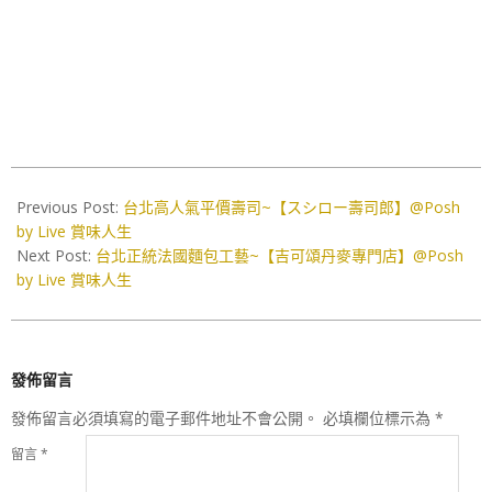
2020-
03-
Previous Post:
台北高人氣平價壽司~【スシロー壽司郎】@Posh
12
by Live 賞味人生
Next Post:
台北正統法國麵包工藝~【吉可頌丹麥專門店】@Posh
by Live 賞味人生
發佈留言
發佈留言必須填寫的電子郵件地址不會公開。
必填欄位標示為
*
留言
*