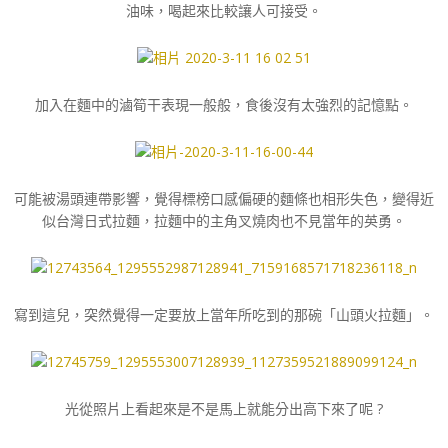
油味，喝起來比較讓人可接受。
加入在麵中的滷筍干表現一般般，食後沒有太強烈的記憶點。
可能被湯頭連帶影響，覺得標榜口感偏硬的麵條也相形失色，變得近
似台灣日式拉麵，拉麵中的主角叉燒肉也不見當年的英勇。
寫到這兒，突然覺得一定要放上當年所吃到的那碗「山頭火拉麵」。
光從照片上看起來是不是馬上就能分出高下來了呢 ?